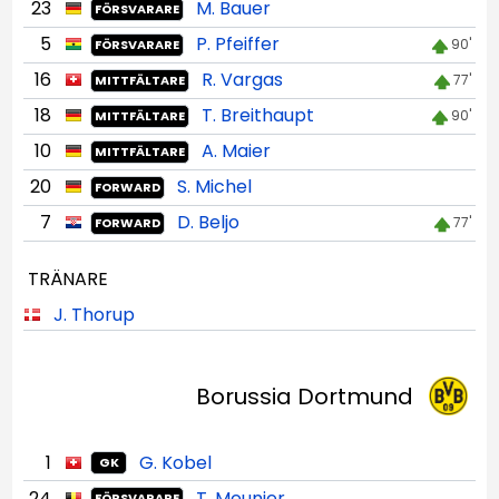
23
M. Bauer
FÖRSVARARE
5
P. Pfeiffer
90'
FÖRSVARARE
16
R. Vargas
77'
MITTFÄLTARE
18
T. Breithaupt
90'
MITTFÄLTARE
10
A. Maier
MITTFÄLTARE
20
S. Michel
FORWARD
7
D. Beljo
77'
FORWARD
TRÄNARE
J. Thorup
Borussia Dortmund
1
G. Kobel
GK
24
T. Meunier
FÖRSVARARE