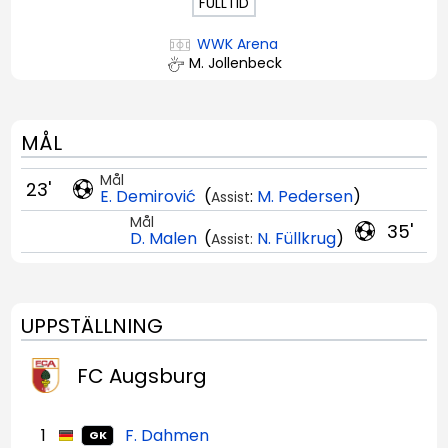
FULLTID
WWK Arena
M. Jollenbeck
MÅL
Mål
23'
E. Demirović
(
:
M. Pedersen
)
Assist
Mål
35'
D. Malen
(
N. Füllkrug
)
Assist:
UPPSTÄLLNING
FC Augsburg
1
F. Dahmen
GK