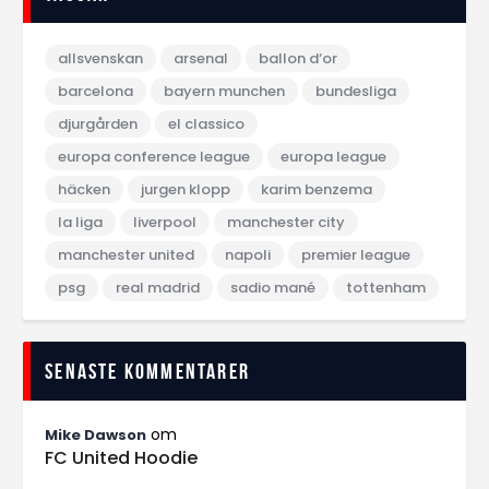
allsvenskan
arsenal
ballon d‘or
barcelona
bayern munchen
bundesliga
djurgården
el classico
europa conference league
europa league
häcken
jurgen klopp
karim benzema
la liga
liverpool
manchester city
manchester united
napoli
premier league
psg
real madrid
sadio mané
tottenham
Senaste kommentarer
om
Mike Dawson
FC United Hoodie