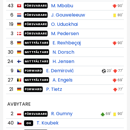
43
M. Mbabu
90'
FÖRSVARARE
6
J. Gouweleeuw
80'
FÖRSVARARE
19
O. Uduokhai
FÖRSVARARE
3
M. Pedersen
FÖRSVARARE
8
E. Rexhbeçaj
90'
MITTFÄLTARE
30
N. Dorsch
MITTFÄLTARE
24
H. Jensen
MITTFÄLTARE
9
E. Demirović
23'
77'
FORWARD
27
A. Engels
69'
MITTFÄLTARE
21
P. Tietz
77'
FORWARD
AVBYTARE
2
R. Gumny
69'
90'
FÖRSVARARE
40
T. Koubek
GK