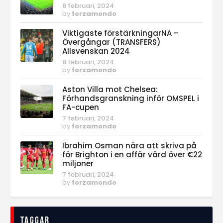
8 februari, 2024
by
forzamondo
Viktigaste förstärkningarNA –
Övergångar (TRANSFERS)
Allsvenskan 2024
8 februari, 2024
by
forzamondo
Aston Villa mot Chelsea:
Förhandsgranskning inför OMSPEL i
FA-cupen
7 februari, 2024
by
forzamondo
Ibrahim Osman nära att skriva på
för Brighton i en affär värd över €22
miljoner
7 februari, 2024
by
forzamondo
Taggar