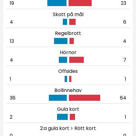
19
23
Skott på mål
4
6
Regelbrott
13
4
Hörnor
4
7
Offsides
1
1
Bollinnehav
36
64
Gula kort
2
1
2:a gula kort > Rött kort
0
0