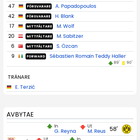
47
A. Papadopoulos
FÖRSVARARE
42
H. Blank
FÖRSVARARE
17
M. Wolf
MITTFÄLTARE
20
M. Sabitzer
MITTFÄLTARE
6
S. Özcan
MITTFÄLTARE
9
Sébastien Romain Teddy Haller
FORWARD
89'
90'
TRÄNARE
E. Terzić
AVBYTAE
In
Ut
58'
G. Reyna
M. Reus
Ut
In