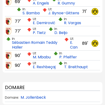
69'
A. Engels
R. Gumny
In
Ut
71'
S. Bamba
J. Bynoe-Gittens
Ut
In
77'
E. Demirović
R. Vargas
Ut
In
77'
P. Tietz
D. Beljo
In
Ut
Sébastien Romain Teddy
E.
89'
Haller
Can
Ut
In
90'
M. Mbabu
P. Pfeiffer
Ut
In
90'
E. Rexhbeçaj
T. Breithaupt
DOMARE
M. Jollenbeck
Domare: