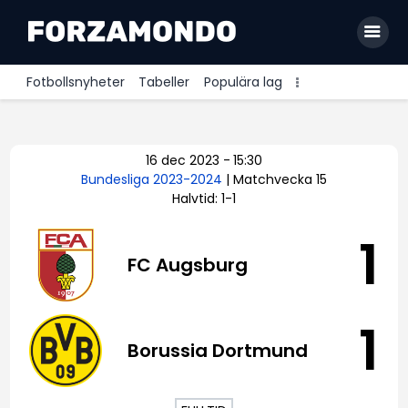
Fotbollsnyheter
Tabeller
Populära lag
Allsvenskan
16 dec 2023
-
15:30
Premier League
Bundesliga 2023-2024
| Matchvecka 15
Halvtid: 1-1
La Liga
Bundesliga
1
FC Augsburg
Serie A
Ligue 1
1
Borussia Dortmund