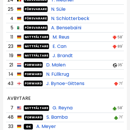
25
N. Süle
FÖRSVARARE
4
N. Schlotterbeck
FÖRSVARARE
5
A. Bensebaïni
FÖRSVARARE
11
M. Reus
58'
MITTFÄLTARE
23
E. Can
89'
MITTFÄLTARE
19
J. Brandt
MITTFÄLTARE
21
D. Malen
35'
FORWARD
14
N. Füllkrug
FORWARD
43
J. Bynoe-Gittens
71'
FORWARD
AVBYTARE
7
G. Reyna
58'
MITTFÄLTARE
48
S. Bamba
71'
FORWARD
33
A. Meyer
GK