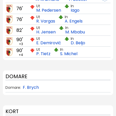
Ut
In
76'
M. Pedersen
Iago
Ut
In
76'
R. Vargas
A. Engels
Ut
In
82'
H. Jensen
M. Mbabu
Ut
In
90'
E. Demirović
D. Beljo
+3
Ut
In
90'
P. Tietz
S. Michel
+4
DOMARE
F. Brych
Domare:
KORT