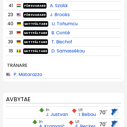
41
A. Szalai
FÖRSVARARE
23
J. Brooks
FÖRSVARARE
40
U. Tohumcu
MITTFÄLTARE
31
B. Conté
MITTFÄLTARE
39
T. Bischof
MITTFÄLTARE
18
D. Samassékou
MITTFÄLTARE
TRÄNARE
P. Matarazzo
AVBYTAE
In
Ut
70'
J. Justvan
I. Bebou
In
Ut
70'
A. Kramarić
F. Becker