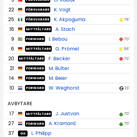
22
K. Vogt
FÖRSVARARE
25
K. Akpoguma
76'
FÖRSVARARE
16
A. Stach
MITTFÄLTARE
9
I. Bebou
70'
FORWARD
6
G. Prömel
56'
MITTFÄLTARE
20
F. Becker
70'
MITTFÄLTARE
21
M. Bülter
FORWARD
14
M. Beier
FORWARD
10
W. Weghorst
23'
FORWARD
AVBYTARE
17
J. Justvan
70'
MITTFÄLTARE
27
A. Kramarić
70'
FORWARD
37
L. Philipp
GK