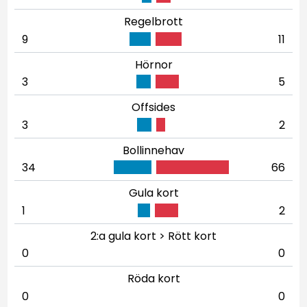
Regelbrott
9
11
Hörnor
3
5
Offsides
3
2
Bollinnehav
34
66
Gula kort
1
2
2:a gula kort > Rött kort
0
0
Röda kort
0
0