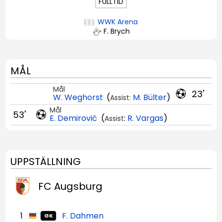
FULLTID
WWK Arena
F. Brych
MÅL
Mål
23'
W. Weghorst
(
M. Bülter
)
Assist:
Mål
53'
E. Demirović
(
:
R. Vargas
)
Assist
UPPSTÄLLNING
FC Augsburg
1
F. Dahmen
GK