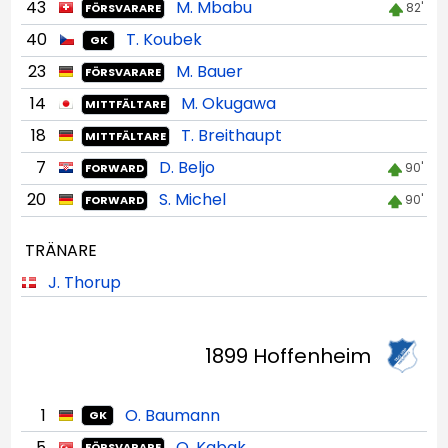
43
M. Mbabu
82'
FÖRSVARARE
40
T. Koubek
GK
23
M. Bauer
FÖRSVARARE
14
M. Okugawa
MITTFÄLTARE
18
T. Breithaupt
MITTFÄLTARE
7
D. Beljo
90'
FORWARD
20
S. Michel
90'
FORWARD
TRÄNARE
J. Thorup
1899 Hoffenheim
1
O. Baumann
GK
5
O. Kabak
FÖRSVARARE