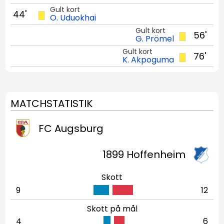
Gult kort
44'
O. Uduokhai
Gult kort
56'
G. Prömel
Gult kort
76'
K. Akpoguma
MATCHSTATISTIK
FC Augsburg
1899 Hoffenheim
Skott
9
12
Skott på mål
4
6