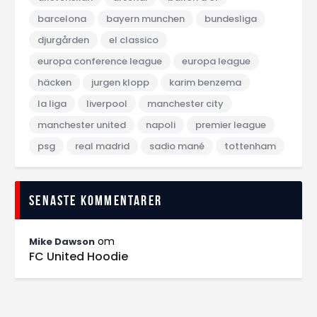
barcelona
bayern munchen
bundesliga
djurgården
el classico
europa conference league
europa league
häcken
jurgen klopp
karim benzema
la liga
liverpool
manchester city
manchester united
napoli
premier league
psg
real madrid
sadio mané
tottenham
Senaste kommentarer
om
Mike Dawson
FC United Hoodie