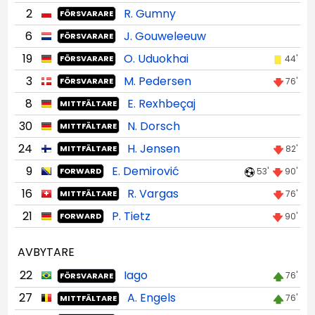
2
R. Gumny
FÖRSVARARE
6
J. Gouweleeuw
FÖRSVARARE
19
O. Uduokhai
44'
FÖRSVARARE
3
M. Pedersen
76'
FÖRSVARARE
8
E. Rexhbeçaj
MITTFÄLTARE
30
N. Dorsch
MITTFÄLTARE
24
H. Jensen
82'
MITTFÄLTARE
9
E. Demirović
53'
90'
FORWARD
16
R. Vargas
76'
MITTFÄLTARE
21
P. Tietz
90'
FORWARD
AVBYTARE
22
Iago
76'
FÖRSVARARE
27
A. Engels
76'
MITTFÄLTARE