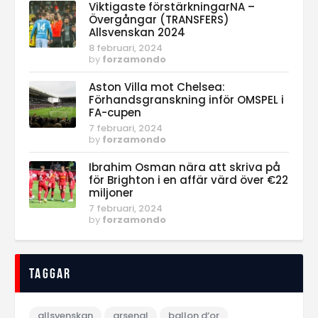
Viktigaste förstärkningarNA –
Övergångar (TRANSFERS)
Allsvenskan 2024
8 februari, 2024
by
forzamondo
Aston Villa mot Chelsea:
Förhandsgranskning inför OMSPEL i
FA-cupen
7 februari, 2024
by
forzamondo
Ibrahim Osman nära att skriva på
för Brighton i en affär värd över €22
miljoner
7 februari, 2024
by
forzamondo
Taggar
allsvenskan
arsenal
ballon d‘or