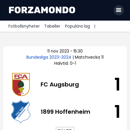
Fotbollsnyheter
Tabeller
Populära lag
Allsvenskan
11 nov 2023
-
15:30
Premier League
Bundesliga 2023-2024
| Matchvecka 11
Halvtid: 0-1
La Liga
Bundesliga
1
FC Augsburg
Serie A
Ligue 1
1
1899 Hoffenheim