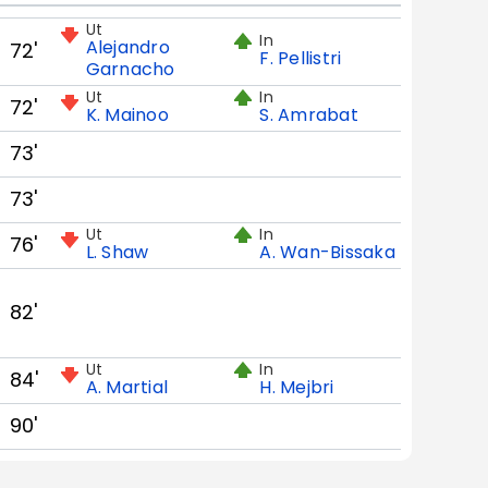
Ut
In
Alejandro
72'
F. Pellistri
Garnacho
Ut
In
72'
K. Mainoo
S. Amrabat
73'
73'
Ut
In
76'
L. Shaw
A. Wan-Bissaka
82'
Ut
In
84'
A. Martial
H. Mejbri
90'