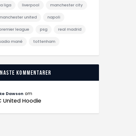
la liga
liverpool
manchester city
manchester united
napoli
premier league
psg
real madrid
sadio mané
tottenham
enaste kommentarer
om
ke Dawson
C United Hoodie