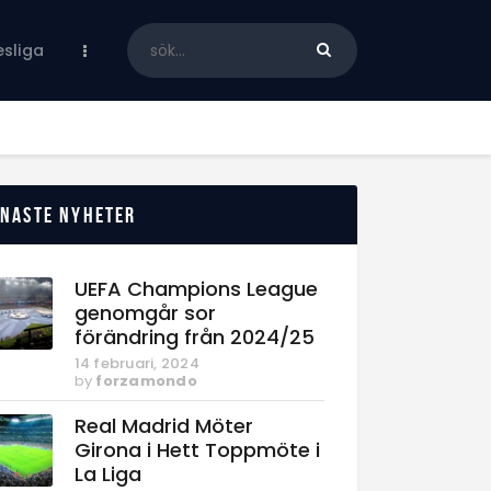
sliga
enaste nyheter
UEFA Champions League
genomgår sor
förändring från 2024/25
14 februari, 2024
by
forzamondo
Real Madrid Möter
Girona i Hett Toppmöte i
La Liga