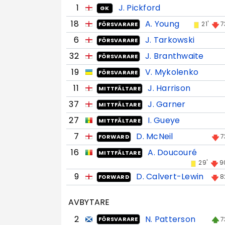
1
J. Pickford
GK
18
A. Young
21'
7
FÖRSVARARE
6
J. Tarkowski
FÖRSVARARE
32
J. Branthwaite
FÖRSVARARE
19
V. Mykolenko
FÖRSVARARE
11
J. Harrison
MITTFÄLTARE
37
J. Garner
MITTFÄLTARE
27
I. Gueye
MITTFÄLTARE
7
D. McNeil
7
FORWARD
16
A. Doucouré
MITTFÄLTARE
29'
9
9
D. Calvert-Lewin
8
FORWARD
AVBYTARE
2
N. Patterson
7
FÖRSVARARE