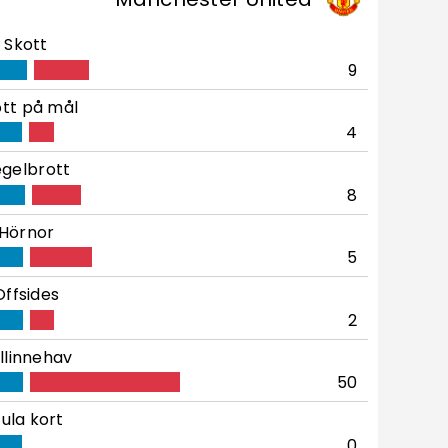
Skott
9
tt på mål
4
gelbrott
8
Hörnor
5
Offsides
2
llinnehav
50
ula kort
0