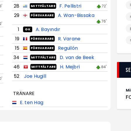
28
F. Pellistri
3'
72'
MITTFÄLTARE
29
A. Wan-Bissaka
FÖRSVARARE
76'
2'
1
A. Bayındır
GK
19
R. Varane
FÖRSVARARE
15
Reguilón
FÖRSVARARE
34
D. van de Beek
MITTFÄLTARE
46
H. Mejbri
84'
MITTFÄLTARE
S
52
Joe Hugill
0'
Mi
TRÄNARE
F
E. ten Hag