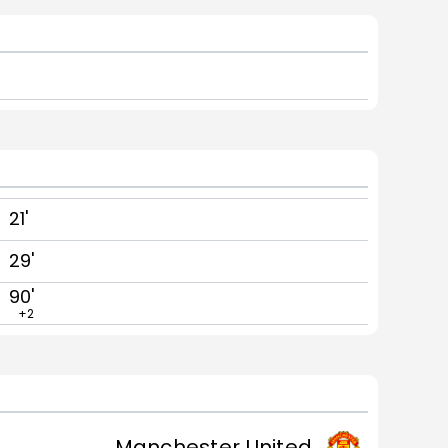
21'
29'
90'
+2
Manchester United