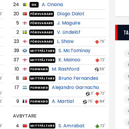
24
A. Onana
GK
20
Diogo Dalot
3'
FÖRSVARARE
5
J. Maguire
FÖRSVARARE
2
V. Lindelöf
T
FÖRSVARARE
23
L. Shaw
76'
FÖRSVARARE
39
S. McTominay
MITTFÄLTARE
37
K. Mainoo
72'
MITTFÄLTARE
10
M. Rashford
56'
FORWARD
8
Bruno Fernandes
3'
MITTFÄLTARE
17
Alejandro Garnacho
FORWARD
0'
3'
72'
9
A. Martial
2'
75'
84'
FORWARD
AVBYTARE
4
S. Amrabat
3'
72'
MITTFÄLTARE