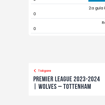
2:a gula 
0
R
0
Tidigare
Premier League 2023-2024
| Wolves – Tottenham