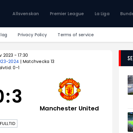
Allsvenskan
Allsvenskan
Premier League
La Liga
Bunde
Premier League
La Liga
Bundesliga
 lag
Privacy Policy
Terms of service
Serie A
Ligue 1
v 2023
-
17:30
S
2023-2024
| Matchvecka 13
lvtid: 0-1
0
:
3
Manchester United
FULLTID