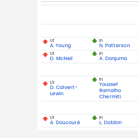
Ut
In
A. Young
N. Patterson
Ut
In
D. McNeil
A. Danjuma
In
Ut
Youssef
D. Calvert-
Ramalho
Lewin
Chermiti
Ut
In
A. Doucouré
L. Dobbin