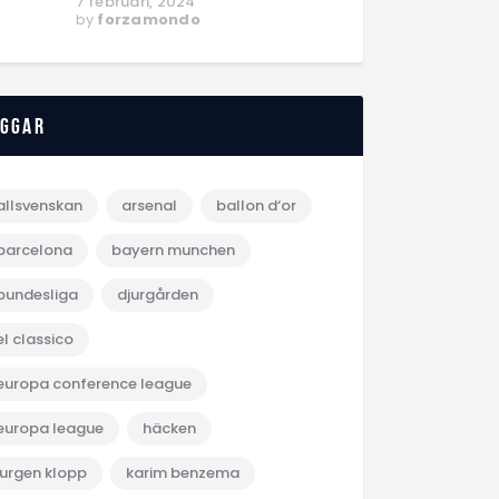
7 februari, 2024
by
forzamondo
aggar
allsvenskan
arsenal
ballon d‘or
barcelona
bayern munchen
bundesliga
djurgården
el classico
europa conference league
europa league
häcken
jurgen klopp
karim benzema