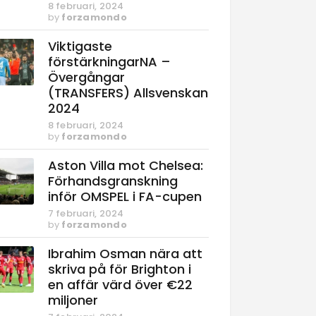
8 februari, 2024
by
forzamondo
Viktigaste
förstärkningarNA –
Övergångar
(TRANSFERS) Allsvenskan
2024
8 februari, 2024
by
forzamondo
Aston Villa mot Chelsea:
Förhandsgranskning
inför OMSPEL i FA-cupen
7 februari, 2024
by
forzamondo
Ibrahim Osman nära att
skriva på för Brighton i
en affär värd över €22
miljoner