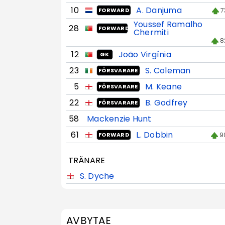
10
A. Danjuma
7
FORWARD
Youssef Ramalho
28
FORWARD
Chermiti
8
12
João Virgínia
GK
23
S. Coleman
FÖRSVARARE
5
M. Keane
FÖRSVARARE
22
B. Godfrey
FÖRSVARARE
58
Mackenzie Hunt
61
L. Dobbin
9
FORWARD
TRÄNARE
S. Dyche
AVBYTAE