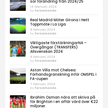
sor förändring från 2024/25
14 februari, 2024
by
forzamondo
Real Madrid Möter Girona i Hett
Toppmöte i La Liga
8 februari, 2024
by
forzamondo
Viktigaste förstärkningarNA –
Övergångar (TRANSFERS)
Allsvenskan 2024
8 februari, 2024
by
forzamondo
Aston Villa mot Chelsea:
Förhandsgranskning inför OMSPEL i
FA-cupen
7 februari, 2024
by
forzamondo
Ibrahim Osman nära att skriva på
för Brighton i en affär värd över €22
miljoner