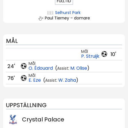
FULLTID
Selhurst Park
Paul Tierney – domare
MÅL
Mål
10'
P. Struijk
Mål
24'
O. Édouard
(
:
M. Olise
)
Assist
Mål
76'
E. Eze
(
:
W. Zaha
)
Assist
UPPSTÄLLNING
Crystal Palace