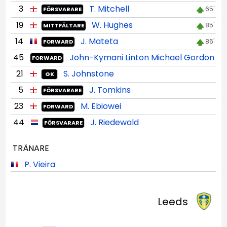
3
T. Mitchell
65'
FÖRSVARARE
19
W. Hughes
85'
MITTFÄLTARE
14
J. Mateta
86'
FORWARD
45
John-Kymani Linton Michael Gordon
FORWARD
21
S. Johnstone
GK
5
J. Tomkins
FÖRSVARARE
23
M. Ebiowei
FORWARD
44
J. Riedewald
FÖRSVARARE
TRÄNARE
P. Vieira
Leeds