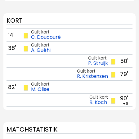
KORT
Gult kort
14'
C. Doucouré
Gult kort
38'
A. Guéhi
Gult kort
50'
P. Struijk
Gult kort
79'
R. Kristensen
Gult kort
82'
M. Olise
Gult kort
90'
R. Koch
+6
MATCHSTATISTIK