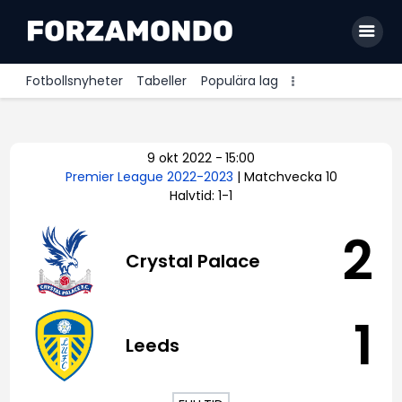
Fotbollsnyheter
Tabeller
Populära lag
Allsvenskan
9 okt 2022
-
15:00
Premier League
Premier League 2022-2023
| Matchvecka 10
Halvtid: 1-1
La Liga
Bundesliga
2
Crystal Palace
Serie A
Ligue 1
1
Leeds