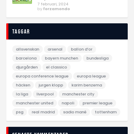
7 februari, 2024
by
forzamondo
Taggar
allsvenskan
arsenal
ballon d‘or
barcelona
bayern munchen
bundesliga
djurgården
el classico
europa conference league
europa league
häcken
jurgen klopp
karim benzema
la liga
liverpool
manchester city
manchester united
napoli
premier league
psg
real madrid
sadio mané
tottenham