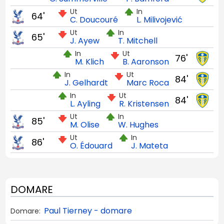
Ut
In
64'
C. Doucouré
L. Milivojević
Ut
In
65'
J. Ayew
T. Mitchell
In
Ut
76'
M. Klich
B. Aaronson
In
Ut
84'
J. Gelhardt
Marc Roca
In
Ut
84'
L. Ayling
R. Kristensen
Ut
In
85'
M. Olise
W. Hughes
Ut
In
86'
O. Édouard
J. Mateta
DOMARE
Paul Tierney - domare
Domare: