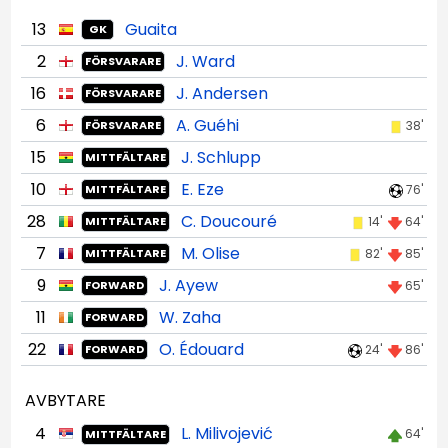
13
Guaita
GK
2
J. Ward
FÖRSVARARE
16
J. Andersen
FÖRSVARARE
6
A. Guéhi
38'
FÖRSVARARE
15
J. Schlupp
MITTFÄLTARE
10
E. Eze
76'
MITTFÄLTARE
28
C. Doucouré
14'
64'
MITTFÄLTARE
7
M. Olise
82'
85'
MITTFÄLTARE
9
J. Ayew
65'
FORWARD
11
W. Zaha
FORWARD
22
O. Édouard
24'
86'
FORWARD
AVBYTARE
4
L. Milivojević
64'
MITTFÄLTARE