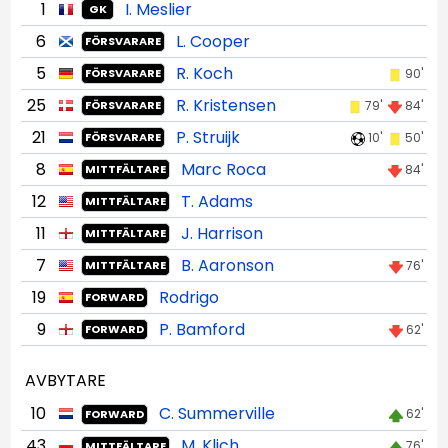
1
I. Meslier
GK
6
L. Cooper
FÖRSVARARE
5
R. Koch
90'
FÖRSVARARE
25
R. Kristensen
79'
84'
FÖRSVARARE
21
P. Struijk
10'
50'
FÖRSVARARE
8
Marc Roca
84'
MITTFÄLTARE
12
T. Adams
MITTFÄLTARE
11
J. Harrison
MITTFÄLTARE
7
B. Aaronson
76'
MITTFÄLTARE
19
Rodrigo
FORWARD
9
P. Bamford
62'
FORWARD
AVBYTARE
10
C. Summerville
62'
FORWARD
43
M. Klich
76'
MITTFÄLTARE