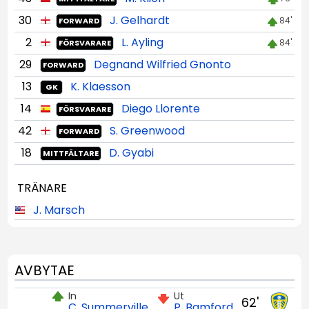
30
J. Gelhardt
84'
FORWARD
2
L. Ayling
84'
FÖRSVARARE
29
Degnand Wilfried Gnonto
FORWARD
13
K. Klaesson
GK
14
Diego Llorente
FÖRSVARARE
42
S. Greenwood
FORWARD
18
D. Gyabi
MITTFÄLTARE
TRÄNARE
J. Marsch
AVBYTAE
In
Ut
62'
C. Summerville
P. Bamford