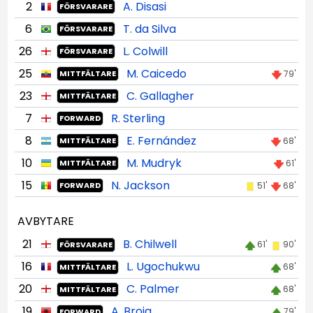
2
A. Disasi
FÖRSVARARE
6
T. da Silva
FÖRSVARARE
26
L. Colwill
FÖRSVARARE
25
M. Caicedo
79'
MITTFÄLTARE
23
C. Gallagher
MITTFÄLTARE
7
R. Sterling
FORWARD
8
E. Fernández
68'
MITTFÄLTARE
10
M. Mudryk
61'
MITTFÄLTARE
15
N. Jackson
51'
68'
FORWARD
AVBYTARE
21
B. Chilwell
61'
90'
FÖRSVARARE
16
L. Ugochukwu
68'
MITTFÄLTARE
20
C. Palmer
68'
MITTFÄLTARE
19
A. Broja
79'
FORWARD