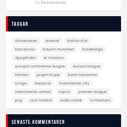
by
forzamondo
Taggar
allsvenskan
arsenal
ballon d‘or
barcelona
bayern munchen
bundesliga
djurgården
el classico
europa conference league
europa league
häcken
jurgen klopp
karim benzema
la liga
liverpool
manchester city
manchester united
napoli
premier league
psg
real madrid
sadio mané
tottenham
Senaste kommentarer