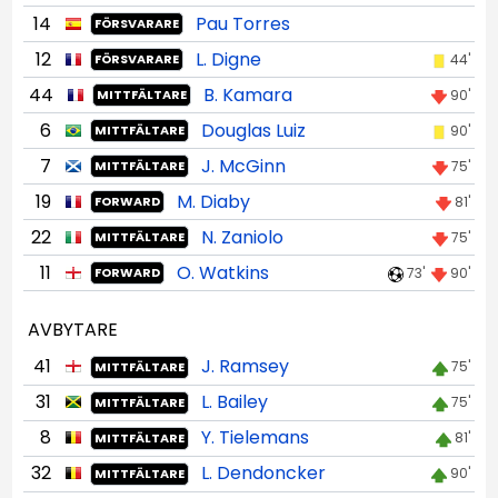
14
Pau Torres
FÖRSVARARE
12
L. Digne
44'
FÖRSVARARE
44
B. Kamara
90'
MITTFÄLTARE
6
Douglas Luiz
90'
MITTFÄLTARE
7
J. McGinn
75'
MITTFÄLTARE
19
M. Diaby
81'
FORWARD
22
N. Zaniolo
75'
MITTFÄLTARE
11
O. Watkins
73'
90'
FORWARD
AVBYTARE
41
J. Ramsey
75'
MITTFÄLTARE
31
L. Bailey
75'
MITTFÄLTARE
8
Y. Tielemans
81'
MITTFÄLTARE
32
L. Dendoncker
90'
MITTFÄLTARE