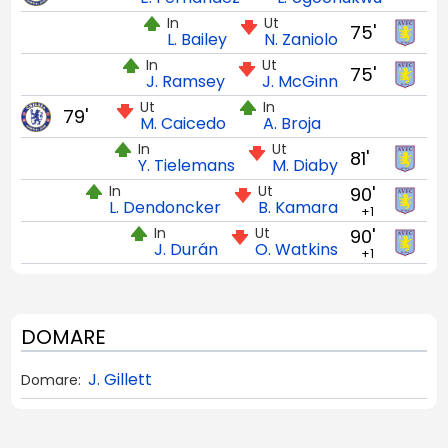
In
Ut
75'
L. Bailey
N. Zaniolo
In
Ut
75'
J. Ramsey
J. McGinn
Ut
In
79'
M. Caicedo
A. Broja
In
Ut
81'
Y. Tielemans
M. Diaby
In
Ut
90'
L. Dendoncker
B. Kamara
+1
In
Ut
90'
J. Durán
O. Watkins
+1
DOMARE
J. Gillett
Domare: