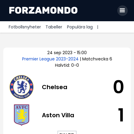
Fotbollsnyheter
Tabeller
Populära lag
Allsvenskan
24 sep 2023
-
15:00
Premier League
Premier League 2023-2024
| Matchvecka 6
Halvtid: 0-0
La Liga
Bundesliga
0
Chelsea
Serie A
Ligue 1
1
Aston Villa