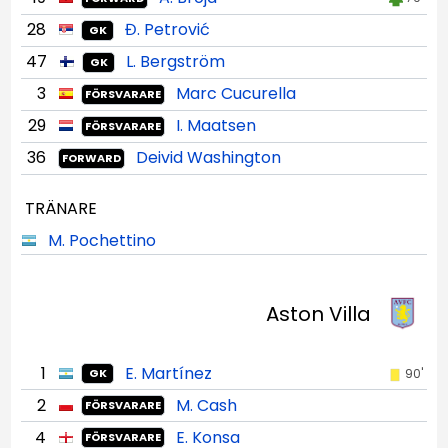
28
Đ. Petrović
GK
47
L. Bergström
GK
3
Marc Cucurella
FÖRSVARARE
29
I. Maatsen
FÖRSVARARE
36
Deivid Washington
FORWARD
TRÄNARE
M. Pochettino
Aston Villa
1
E. Martínez
90'
GK
2
M. Cash
FÖRSVARARE
4
E. Konsa
FÖRSVARARE