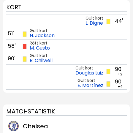
KORT
Gult kort
44'
L. Digne
Gult kort
51'
N. Jackson
Rött kort
58'
M. Gusto
Gult kort
90'
B. Chilwell
Gult kort
90'
Douglas Luiz
+2
Gult kort
90'
E. Martínez
+4
MATCHSTATISTIK
Chelsea