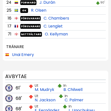
24
J. Durán
90'
FORWARD
25
R. Olsen
GK
16
C. Chambers
FÖRSVARARE
17
C. Lenglet
FÖRSVARARE
71
O. Kellyman
MITTFÄLTARE
TRÄNARE
Unai Emery
AVBYTAE
Ut
In
61'
M. Mudryk
B. Chilwell
Ut
In
68'
N. Jackson
C. Palmer
Ut
In
68'
E. Fernández
L. Ugochukwu