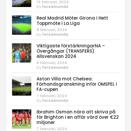
14 februari, 2024
by
forzamondo
Real Madrid Möter Girona i Hett
Toppmöte i La Liga
8 februari, 2024
by
forzamondo
Viktigaste förstärkningarNA –
Övergångar (TRANSFERS)
Allsvenskan 2024
8 februari, 2024
by
forzamondo
Aston Villa mot Chelsea:
Förhandsgranskning inför OMSPEL i
FA-cupen
7 februari, 2024
by
forzamondo
Ibrahim Osman nära att skriva på
för Brighton i en affär värd över €22
miljoner
7 februari, 2024