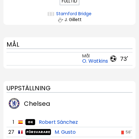
FULLTID
Stamford Bridge
J. Gillett
MÅL
Mål
73'
O. Watkins
UPPSTÄLLNING
Chelsea
1
Robert Sánchez
GK
27
M. Gusto
58'
FÖRSVARARE