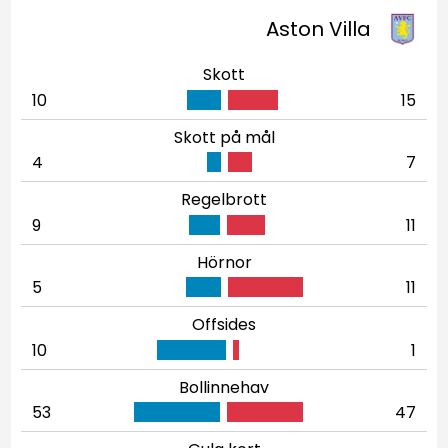
Aston Villa
Skott
10
15
Skott på mål
4
7
Regelbrott
9
11
Hörnor
5
11
Offsides
10
1
Bollinnehav
53
47