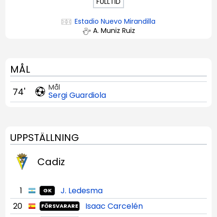
FULLTID
Estadio Nuevo Mirandilla
A. Muniz Ruiz
MÅL
Mål
74'
Sergi Guardiola
UPPSTÄLLNING
Cadiz
1
J. Ledesma
GK
20
Isaac Carcelén
FÖRSVARARE