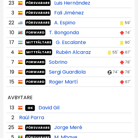
23
Luis Hernández
FÖRSVARARE
3
Fali Jiménez
FÖRSVARARE
22
A. Espino
59'
FÖRSVARARE
10
T. Bongonda
74'
FORWARD
17
G. Escalante
90'
MITTFÄLTARE
4
Rubén Alcaraz
55'
67'
MITTFÄLTARE
7
Sobrino
78'
FORWARD
19
Sergi Guardiola
74'
78'
FORWARD
15
Roger Martí
67'
FORWARD
AVBYTARE
13
David Gil
GK
2
Raúl Parra
25
Jorge Meré
FÖRSVARARE
5
M. Mbaye
FÖRSVARARE