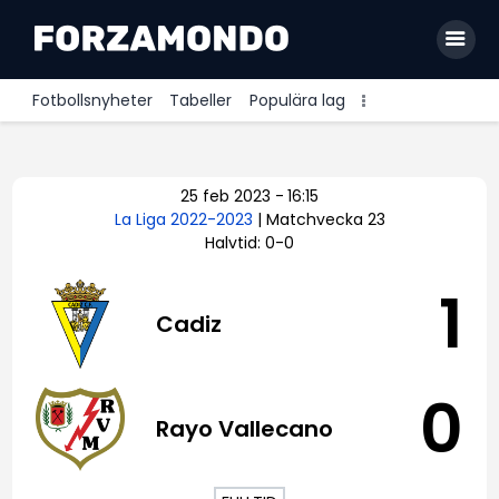
Fotbollsnyheter
Tabeller
Populära lag
Allsvenskan
25 feb 2023
-
16:15
Premier League
La Liga 2022-2023
| Matchvecka 23
Halvtid: 0-0
La Liga
Bundesliga
1
Cadiz
Serie A
Ligue 1
0
Rayo Vallecano