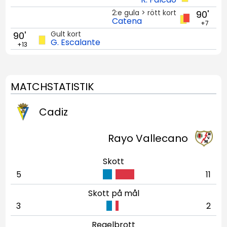
2:e gula > rött kort
90'
Catena
+7
Gult kort
90'
G. Escalante
+13
MATCHSTATISTIK
Cadiz
Rayo Vallecano
Skott
5
11
Skott på mål
3
2
Regelbrott