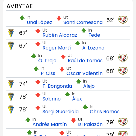
AVBYTAE
In
Ut
52'
Unai López
Santi Comesaña
Ut
In
67'
Rubén Alcaraz
Fede
Ut
In
67'
Roger Martí
A. Lozano
In
Ut
68'
Ó. Trejo
Raúl de Tomás
In
Ut
68'
P. Ciss
Óscar Valentín
Ut
In
74'
T. Bongonda
Alejo
Ut
In
78'
Sobrino
Álex
Ut
In
78'
Sergi Guardiola
Chris Ramos
In
Ut
79'
Andrés Martín
Isi Palazón
In
Ut
79'