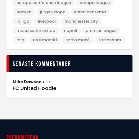
europa conference league
europa league
häcken
jurgen klopp
karim benzema
la liga
liverpool
manchester city
manchester united
napoli
premier league
psg
real madrid
sadio mané
tottenham
Senaste kommentarer
om
Mike Dawson
FC United Hoodie
Prenumerera