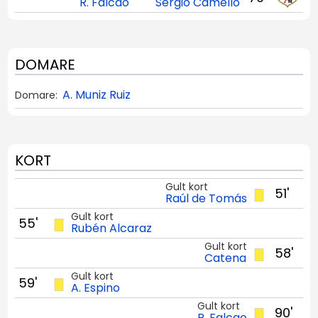
R. Falcao
Sergio Camello
DOMARE
A. Muniz Ruiz
Domare:
KORT
Gult kort
51'
Raúl de Tomás
Gult kort
55'
Rubén Alcaraz
Gult kort
58'
Catena
Gult kort
59'
A. Espino
Gult kort
90'
R. Falcao