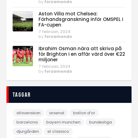
by
forzamondo
Aston Villa mot Chelsea:
Förhandsgranskning inför OMSPEL i
FA-cupen
7 februari, 2024
by
forzamondo
Ibrahim Osman nära att skriva på
för Brighton i en affär värd över €22
miljoner
7 februari, 2024
by
forzamondo
Taggar
allsvenskan
arsenal
ballon d‘or
barcelona
bayern munchen
bundesliga
djurgården
el classico