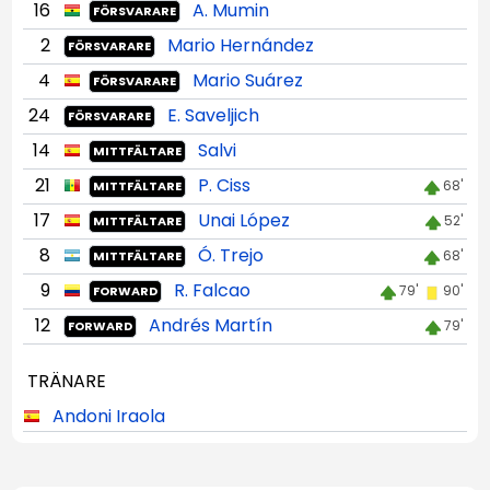
16
A. Mumin
FÖRSVARARE
2
Mario Hernández
FÖRSVARARE
4
Mario Suárez
FÖRSVARARE
24
E. Saveljich
FÖRSVARARE
14
Salvi
MITTFÄLTARE
21
P. Ciss
68'
MITTFÄLTARE
17
Unai López
52'
MITTFÄLTARE
8
Ó. Trejo
68'
MITTFÄLTARE
9
R. Falcao
79'
90'
FORWARD
12
Andrés Martín
79'
FORWARD
TRÄNARE
Andoni Iraola