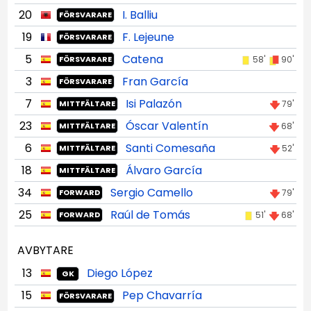
20
I. Balliu
FÖRSVARARE
19
F. Lejeune
FÖRSVARARE
5
Catena
58'
90'
FÖRSVARARE
3
Fran García
FÖRSVARARE
7
Isi Palazón
79'
MITTFÄLTARE
23
Óscar Valentín
68'
MITTFÄLTARE
6
Santi Comesaña
52'
MITTFÄLTARE
18
Álvaro García
MITTFÄLTARE
34
Sergio Camello
79'
FORWARD
25
Raúl de Tomás
51'
68'
FORWARD
AVBYTARE
13
Diego López
GK
15
Pep Chavarría
FÖRSVARARE