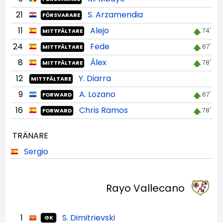
21
S. Arzamendia
FÖRSVARARE
11
Alejo
74'
MITTFÄLTARE
24
Fede
67'
MITTFÄLTARE
8
Álex
78'
MITTFÄLTARE
12
Y. Diarra
MITTFÄLTARE
9
A. Lozano
67'
FORWARD
16
Chris Ramos
78'
FORWARD
TRÄNARE
Sergio
Rayo Vallecano
1
S. Dimitrievski
GK