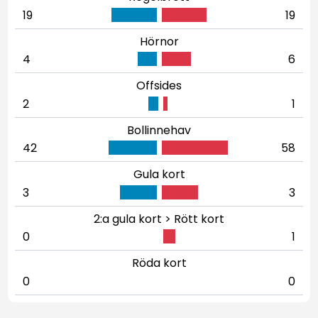
19
19
Hörnor
4
6
Offsides
2
1
Bollinnehav
42
58
Gula kort
3
3
2:a gula kort > Rött kort
0
1
Röda kort
0
0