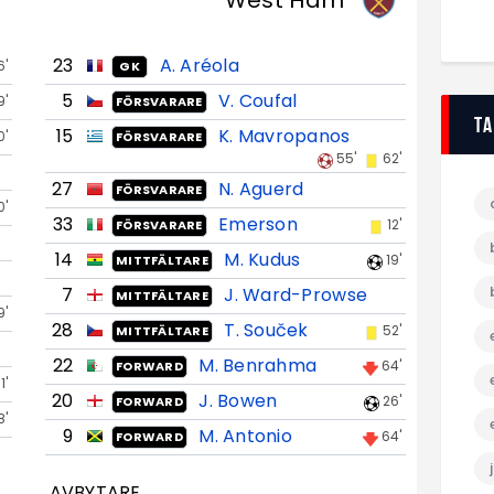
West Ham
23
A. Aréola
6'
GK
5
V. Coufal
9'
FÖRSVARARE
T
15
K. Mavropanos
0'
FÖRSVARARE
55'
62'
27
N. Aguerd
FÖRSVARARE
0'
33
Emerson
12'
FÖRSVARARE
14
M. Kudus
19'
MITTFÄLTARE
7
J. Ward-Prowse
MITTFÄLTARE
9'
28
T. Souček
52'
MITTFÄLTARE
22
M. Benrahma
64'
FORWARD
11'
20
J. Bowen
26'
FORWARD
8'
9
M. Antonio
64'
FORWARD
AVBYTARE