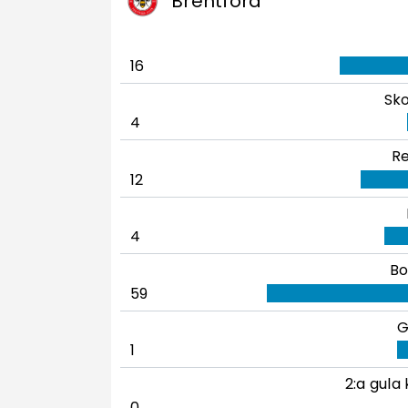
Brentford
16
Sko
4
Re
12
4
Bo
59
G
1
2:a gula 
0