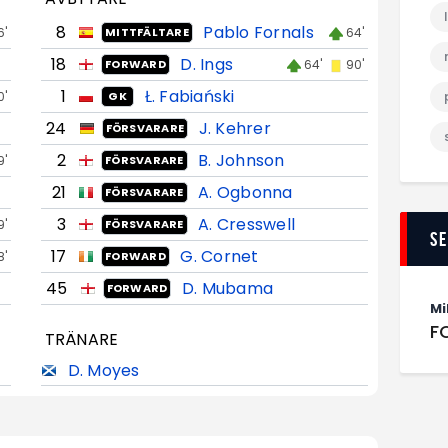
8
Pablo Fornals
6'
64'
MITTFÄLTARE
18
D. Ings
64'
90'
FORWARD
1
Ł. Fabiański
0'
GK
24
J. Kehrer
FÖRSVARARE
2
B. Johnson
9'
FÖRSVARARE
21
A. Ogbonna
FÖRSVARARE
3
A. Cresswell
9'
FÖRSVARARE
S
17
G. Cornet
8'
FORWARD
45
D. Mubama
FORWARD
Mi
F
TRÄNARE
D. Moyes