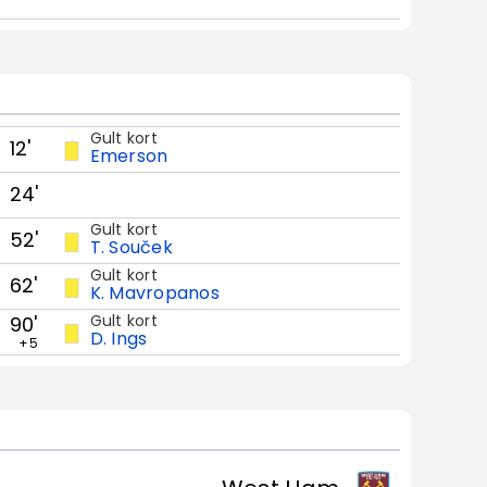
Gult kort
12'
Emerson
24'
Gult kort
52'
T. Souček
Gult kort
62'
K. Mavropanos
Gult kort
90'
D. Ings
+5