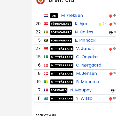
Brentford
1
M. Flekken
4
GK
20
K. Ajer
24'
7
FÖRSVARARE
22
N. Collins
7
FÖRSVARARE
5
E. Pinnock
FÖRSVARARE
27
V. Janelt
9
MITTFÄLTARE
15
O. Onyeka
MITTFÄLTARE
6
C. Nørgaard
MITTFÄLTARE
8
M. Jensen
7
MITTFÄLTARE
19
B. Mbeumo
MITTFÄLTARE
7
N. Maupay
FORWARD
11
Y. Wissa
8
MITTFÄLTARE
AVBYTARE