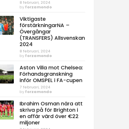
8 februari, 2024
by
forzamondo
Viktigaste
förstärkningarNA –
Övergångar
(TRANSFERS) Allsvenskan
2024
8 februari, 2024
by
forzamondo
Aston Villa mot Chelsea:
Förhandsgranskning
inför OMSPEL i FA-cupen
7 februari, 2024
by
forzamondo
Ibrahim Osman nära att
skriva på för Brighton i
en affär värd över €22
miljoner