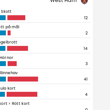
West Ham
Skott
12
tt på mål
2
gelbrott
14
Hörnor
3
llinnehav
41
ula kort
4
kort > Rött kort
0