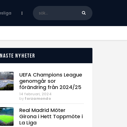
sliga
enaste nyheter
UEFA Champions League
genomgår sor
förändring från 2024/25
14 februari, 2024
by
forzamondo
Real Madrid Möter
Girona i Hett Toppmöte i
La Liga