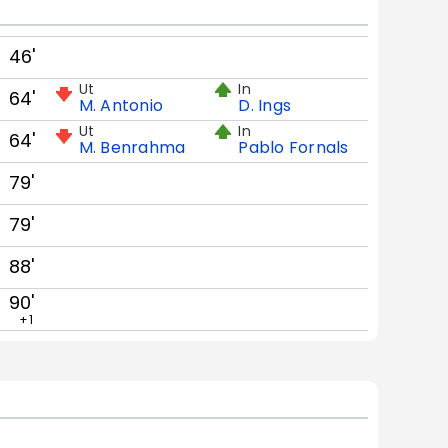
46'
Ut
In
64'
M. Antonio
D. Ings
Ut
In
64'
M. Benrahma
Pablo Fornals
79'
79'
88'
90'
+1