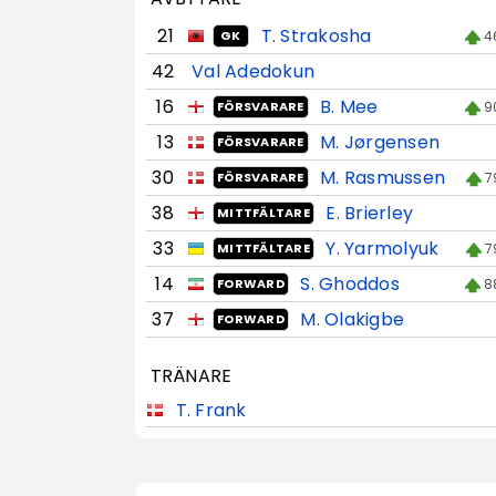
21
T. Strakosha
4
GK
42
Val Adedokun
16
B. Mee
9
FÖRSVARARE
13
M. Jørgensen
FÖRSVARARE
30
M. Rasmussen
7
FÖRSVARARE
38
E. Brierley
MITTFÄLTARE
33
Y. Yarmolyuk
7
MITTFÄLTARE
14
S. Ghoddos
8
FORWARD
37
M. Olakigbe
FORWARD
TRÄNARE
T. Frank