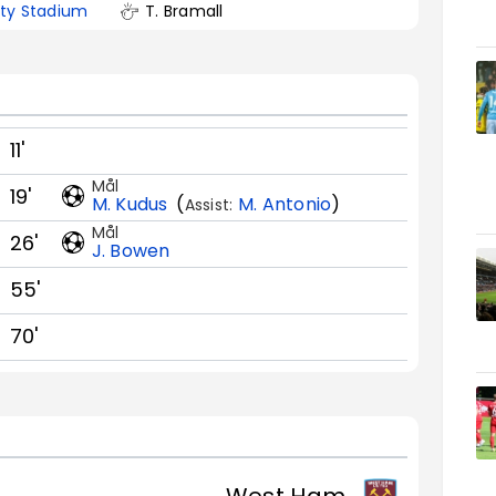
ty Stadium
T. Bramall
11'
Mål
19'
M. Kudus
(
M. Antonio
)
Assist:
Mål
26'
J. Bowen
55'
70'