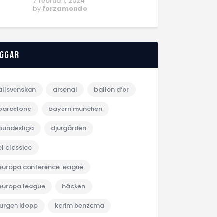
7 februari, 2024
by
forzamondo
aggar
allsvenskan
arsenal
ballon d‘or
barcelona
bayern munchen
bundesliga
djurgården
el classico
europa conference league
europa league
häcken
jurgen klopp
karim benzema