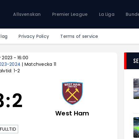
Allsvenskan
Allsvenskan
Premier League
La Liga
Bunde
Premier League
La Liga
Bundesliga
 lag
Privacy Policy
Terms of service
Serie A
Ligue 1
v 2023
-
16:00
S
2023-2024
| Matchvecka 11
alvtid: 1-2
3
:
2
West Ham
FULLTID