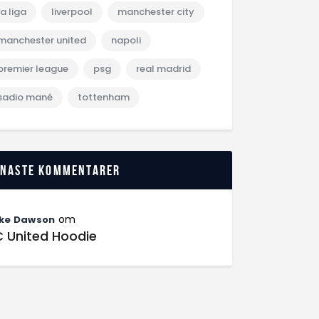
la liga
liverpool
manchester city
manchester united
napoli
premier league
psg
real madrid
sadio mané
tottenham
enaste kommentarer
om
ke Dawson
C United Hoodie