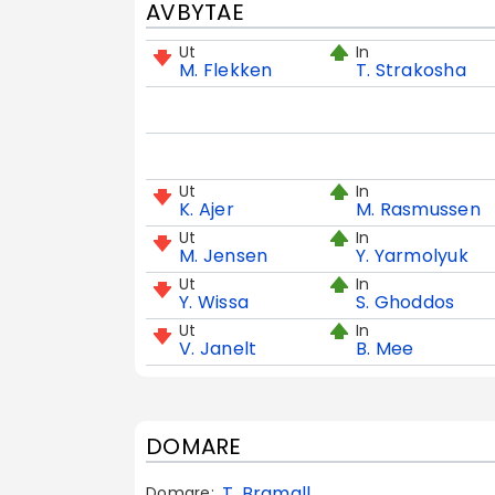
AVBYTAE
Ut
In
M. Flekken
T. Strakosha
Ut
In
K. Ajer
M. Rasmussen
Ut
In
M. Jensen
Y. Yarmolyuk
Ut
In
Y. Wissa
S. Ghoddos
Ut
In
V. Janelt
B. Mee
DOMARE
T. Bramall
Domare: