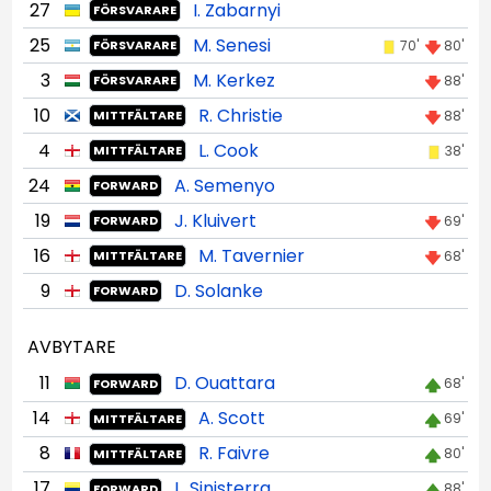
27
I. Zabarnyi
FÖRSVARARE
25
M. Senesi
70'
80'
FÖRSVARARE
3
M. Kerkez
88'
FÖRSVARARE
10
R. Christie
88'
MITTFÄLTARE
4
L. Cook
38'
MITTFÄLTARE
24
A. Semenyo
FORWARD
19
J. Kluivert
69'
FORWARD
16
M. Tavernier
68'
MITTFÄLTARE
9
D. Solanke
FORWARD
AVBYTARE
11
D. Ouattara
68'
FORWARD
14
A. Scott
69'
MITTFÄLTARE
8
R. Faivre
80'
MITTFÄLTARE
17
L. Sinisterra
88'
FORWARD