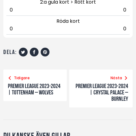
2:a gula kort > Rött kort
0
0
Röda kort
0
0
dela:
Tidigare
Nästa
Premier League 2023-2024
Premier League 2023-2024
| Tottenham – Wolves
| Crystal Palace –
Burnley
Du kanske även gillar