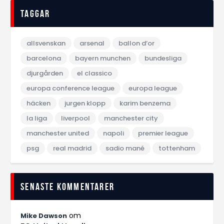
Taggar
allsvenskan
arsenal
ballon d‘or
barcelona
bayern munchen
bundesliga
djurgården
el classico
europa conference league
europa league
häcken
jurgen klopp
karim benzema
la liga
liverpool
manchester city
manchester united
napoli
premier league
psg
real madrid
sadio mané
tottenham
Senaste kommentarer
om
Mike Dawson