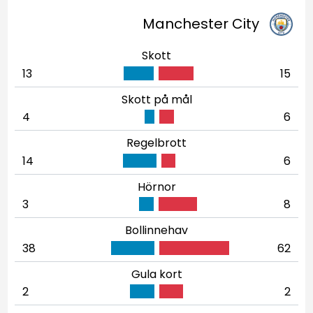
Manchester City
Skott
13
15
Skott på mål
4
6
Regelbrott
14
6
Hörnor
3
8
Bollinnehav
38
62
Gula kort
2
2