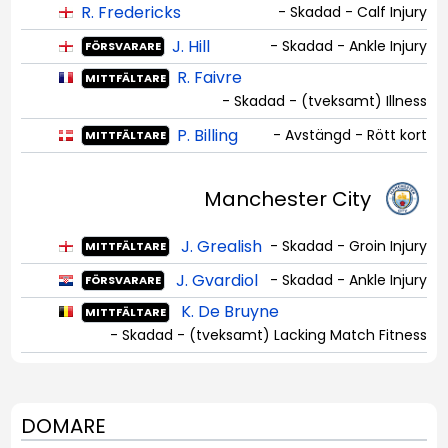
R. Fredericks
- Skadad - Calf Injury
J. Hill
- Skadad - Ankle Injury
FÖRSVARARE
R. Faivre
MITTFÄLTARE
- Skadad - (tveksamt) Illness
P. Billing
- Avstängd - Rött kort
MITTFÄLTARE
Manchester City
J. Grealish
- Skadad - Groin Injury
MITTFÄLTARE
J. Gvardiol
- Skadad - Ankle Injury
FÖRSVARARE
K. De Bruyne
MITTFÄLTARE
- Skadad - (tveksamt) Lacking Match Fitness
DOMARE