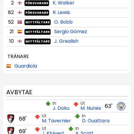
2
K. Walker
FÖRSVARARE
82
R. Lewis
FÖRSVARARE
52
O. Bobb
MITTFÄLTARE
21
Sergio Gómez
MITTFÄLTARE
10
J. Grealish
MITTFÄLTARE
TRÄNARE
Guardiola
AVBYTAE
In
Ut
63'
J. Doku
M. Nunes
Ut
In
68'
M. Tavernier
D. Ouattara
Ut
In
69'
J. Kluivert
A. Scott