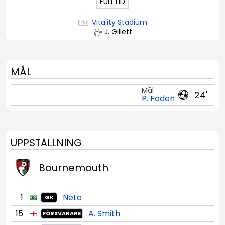
FULLTID
Vitality Stadium
J. Gillett
MÅL
Mål
24'
P. Foden
UPPSTÄLLNING
Bournemouth
1
Neto
GK
15
A. Smith
FÖRSVARARE