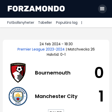
Fotbollsnyheter
Tabeller
Populära lag
Allsvenskan
24 feb 2024
-
18:30
Premier League
Premier League 2023-2024
| Matchvecka 26
Halvtid: 0-1
La Liga
Bundesliga
0
Bournemouth
Serie A
Ligue 1
1
Manchester City