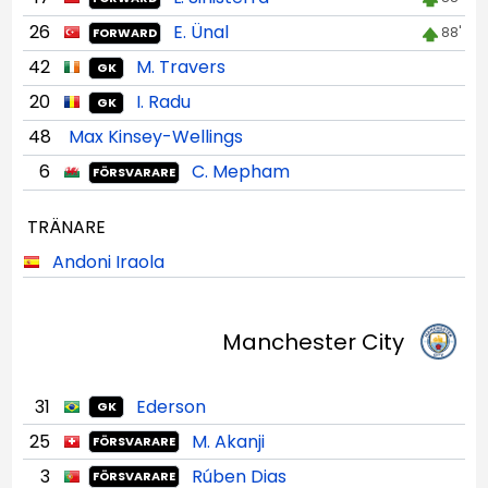
26
E. Ünal
88'
FORWARD
42
M. Travers
GK
20
I. Radu
GK
48
Max Kinsey-Wellings
6
C. Mepham
FÖRSVARARE
TRÄNARE
Andoni Iraola
Manchester City
31
Ederson
GK
25
M. Akanji
FÖRSVARARE
3
Rúben Dias
FÖRSVARARE