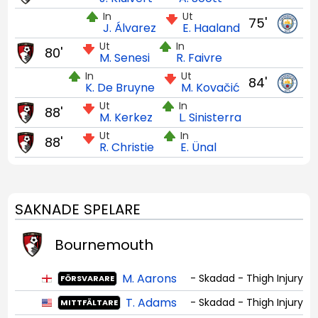
In
Ut
75'
J. Álvarez
E. Haaland
Ut
In
80'
M. Senesi
R. Faivre
In
Ut
84'
K. De Bruyne
M. Kovačić
Ut
In
88'
M. Kerkez
L. Sinisterra
Ut
In
88'
R. Christie
E. Ünal
SAKNADE SPELARE
Bournemouth
M. Aarons
- Skadad - Thigh Injury
FÖRSVARARE
T. Adams
- Skadad - Thigh Injury
MITTFÄLTARE