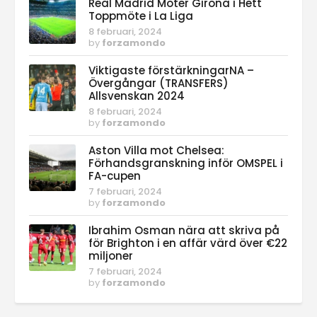
Real Madrid Möter Girona i Hett
Toppmöte i La Liga
8 februari, 2024
by
forzamondo
Viktigaste förstärkningarNA –
Övergångar (TRANSFERS)
Allsvenskan 2024
8 februari, 2024
by
forzamondo
Aston Villa mot Chelsea:
Förhandsgranskning inför OMSPEL i
FA-cupen
7 februari, 2024
by
forzamondo
Ibrahim Osman nära att skriva på
för Brighton i en affär värd över €22
miljoner
7 februari, 2024
by
forzamondo