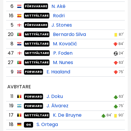
6
N. Aké
FÖRSVARARE
16
Rodri
MITTFÄLTARE
5
J. Stones
FÖRSVARARE
20
Bernardo Silva
87'
MITTFÄLTARE
8
M. Kovačić
84'
MITTFÄLTARE
47
P. Foden
24'
MITTFÄLTARE
27
M. Nunes
63'
MITTFÄLTARE
9
E. Haaland
75'
FORWARD
AVBYTARE
11
J. Doku
63'
FORWARD
19
J. Álvarez
75'
FORWARD
17
K. De Bruyne
84'
90'
MITTFÄLTARE
18
S. Ortega
GK