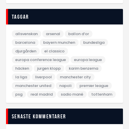
Taggar
allsvenskan
arsenal
ballon d‘or
barcelona
bayern munchen
bundesliga
djurgården
el classico
europa conference league
europa league
häcken
jurgen klopp
karim benzema
la liga
liverpool
manchester city
manchester united
napoli
premier league
psg
real madrid
sadio mané
tottenham
Senaste kommentarer