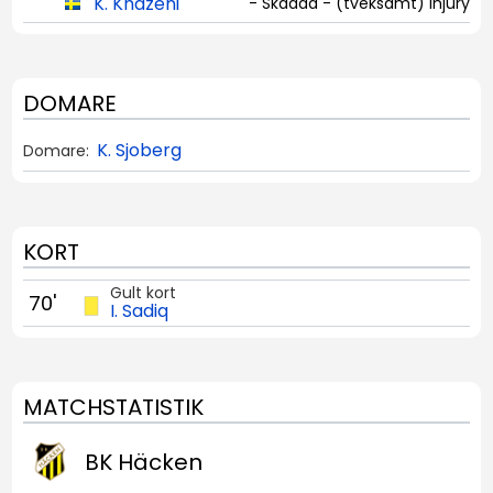
K. Khazeni
- Skadad - (tveksamt) Injury
DOMARE
K. Sjoberg
Domare:
KORT
Gult kort
70'
I. Sadiq
MATCHSTATISTIK
BK Häcken