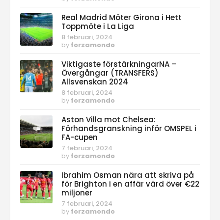
Real Madrid Möter Girona i Hett
Toppmöte i La Liga
8 februari, 2024
by
forzamondo
Viktigaste förstärkningarNA –
Övergångar (TRANSFERS)
Allsvenskan 2024
8 februari, 2024
by
forzamondo
Aston Villa mot Chelsea:
Förhandsgranskning inför OMSPEL i
FA-cupen
7 februari, 2024
by
forzamondo
Ibrahim Osman nära att skriva på
för Brighton i en affär värd över €22
miljoner
7 februari, 2024
by
forzamondo