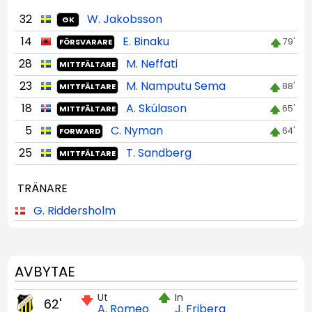
32
W. Jakobsson
GK
14
E. Binaku
79'
FÖRSVARARE
28
M. Neffati
MITTFÄLTARE
23
M. Namputu Sema
88'
MITTFÄLTARE
18
A. Skúlason
65'
MITTFÄLTARE
5
C. Nyman
64'
FORWARD
25
T. Sandberg
MITTFÄLTARE
TRÄNARE
G. Riddersholm
AVBYTAE
Ut
In
62'
A. Romeo
J. Friberg