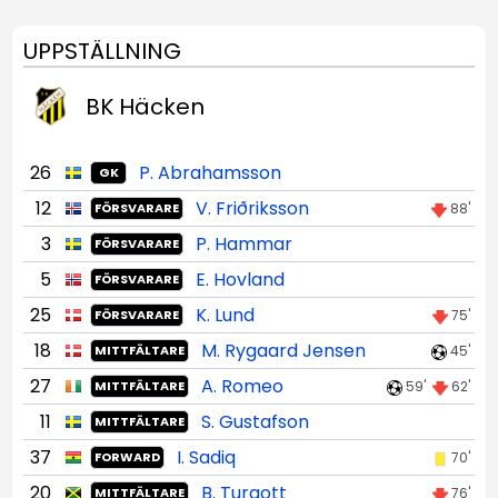
UPPSTÄLLNING
BK Häcken
26
P. Abrahamsson
GK
12
V. Friðriksson
88'
FÖRSVARARE
3
P. Hammar
FÖRSVARARE
5
E. Hovland
FÖRSVARARE
25
K. Lund
75'
FÖRSVARARE
18
M. Rygaard Jensen
45'
MITTFÄLTARE
27
A. Romeo
59'
62'
MITTFÄLTARE
11
S. Gustafson
MITTFÄLTARE
37
I. Sadiq
70'
FORWARD
20
B. Turgott
76'
MITTFÄLTARE