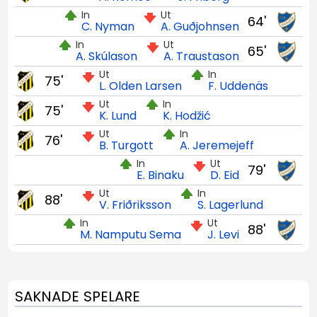
In
Ut
64'
C. Nyman
A. Guðjohnsen
In
Ut
65'
A. Skúlason
A. Traustason
Ut
In
75'
L. Olden Larsen
F. Uddenäs
Ut
In
75'
K. Lund
K. Hodžić
Ut
In
76'
B. Turgott
A. Jeremejeff
In
Ut
79'
E. Binaku
D. Eid
Ut
In
88'
V. Friðriksson
S. Lagerlund
In
Ut
88'
M. Namputu Sema
J. Levi
SAKNADE SPELARE