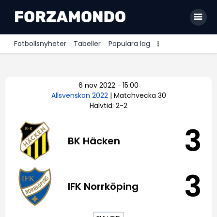
Fotbollsnyheter
Tabeller
Populära lag
Allsvenskan
6 nov 2022
-
15:00
Premier League
Allsvenskan 2022
| Matchvecka 30
Halvtid: 2-2
La Liga
Bundesliga
3
BK Häcken
Serie A
Ligue 1
3
IFK Norrköping