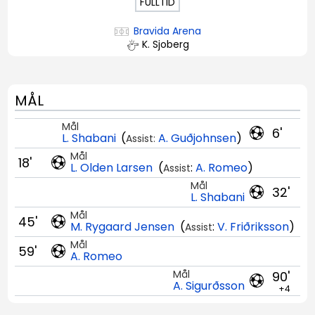
FULLTID
Bravida Arena
K. Sjoberg
MÅL
Mål
6'
L. Shabani
(
A. Guðjohnsen
)
Assist:
Mål
18'
L. Olden Larsen
(
:
A. Romeo
)
Assist
Mål
32'
L. Shabani
Mål
45'
M. Rygaard Jensen
(
:
V. Friðriksson
)
Assist
Mål
59'
A. Romeo
Mål
90'
A. Sigurðsson
+4