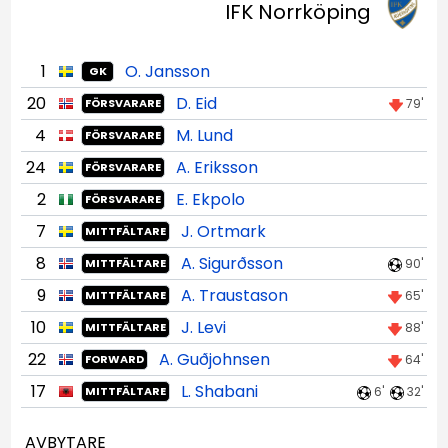
IFK Norrköping
1
O. Jansson
GK
20
D. Eid
79'
FÖRSVARARE
4
M. Lund
FÖRSVARARE
24
A. Eriksson
FÖRSVARARE
2
E. Ekpolo
FÖRSVARARE
7
J. Ortmark
MITTFÄLTARE
8
A. Sigurðsson
90'
MITTFÄLTARE
9
A. Traustason
65'
MITTFÄLTARE
10
J. Levi
88'
MITTFÄLTARE
22
A. Guðjohnsen
64'
FORWARD
17
L. Shabani
6'
32'
MITTFÄLTARE
AVBYTARE