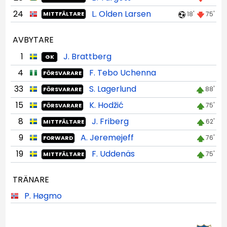
24
L. Olden Larsen
18'
75'
MITTFÄLTARE
AVBYTARE
1
J. Brattberg
GK
4
F. Tebo Uchenna
FÖRSVARARE
33
S. Lagerlund
88'
FÖRSVARARE
15
K. Hodžić
75'
FÖRSVARARE
8
J. Friberg
62'
MITTFÄLTARE
9
A. Jeremejeff
76'
FORWARD
19
F. Uddenäs
75'
MITTFÄLTARE
TRÄNARE
P. Høgmo