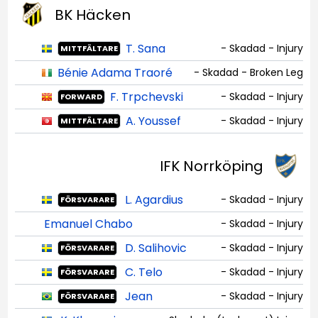
BK Häcken
T. Sana
- Skadad - Injury
MITTFÄLTARE
Bénie Adama Traoré
- Skadad - Broken Leg
F. Trpchevski
- Skadad - Injury
FORWARD
A. Youssef
- Skadad - Injury
MITTFÄLTARE
IFK Norrköping
L. Agardius
- Skadad - Injury
FÖRSVARARE
Emanuel Chabo
- Skadad - Injury
D. Salihovic
- Skadad - Injury
FÖRSVARARE
C. Telo
- Skadad - Injury
FÖRSVARARE
Jean
- Skadad - Injury
FÖRSVARARE