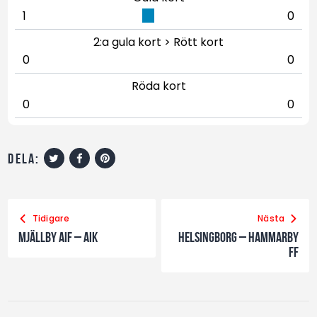
1
0
2:a gula kort > Rött kort
0
0
Röda kort
0
0
dela:
Tidigare
Nästa
Mjällby AIF – AIK
Helsingborg – Hammarby
FF