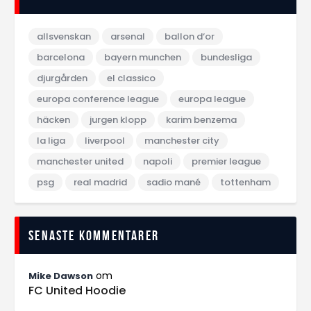
allsvenskan
arsenal
ballon d‘or
barcelona
bayern munchen
bundesliga
djurgården
el classico
europa conference league
europa league
häcken
jurgen klopp
karim benzema
la liga
liverpool
manchester city
manchester united
napoli
premier league
psg
real madrid
sadio mané
tottenham
Senaste kommentarer
om
Mike Dawson
FC United Hoodie