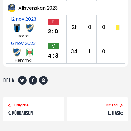
Allsvenskan 2023
12 nov 2023
F
21′
0
0
2:0
Borta
6 nov 2023
V
34′
1
0
4:3
Hemma
dela:
Tidigare
Nästa
K. Þórðarson
E. Hasić