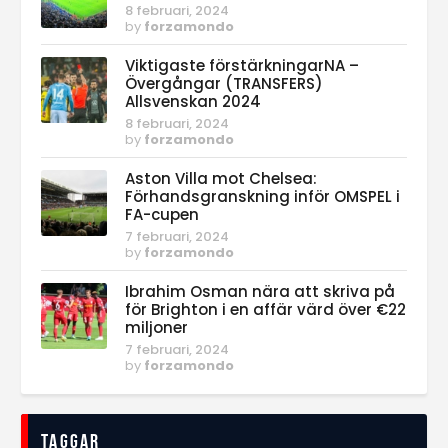
8 februari, 2024
by
forzamondo
Viktigaste förstärkningarNA –
Övergångar (TRANSFERS)
Allsvenskan 2024
8 februari, 2024
by
forzamondo
Aston Villa mot Chelsea:
Förhandsgranskning inför OMSPEL i
FA-cupen
7 februari, 2024
by
forzamondo
Ibrahim Osman nära att skriva på
för Brighton i en affär värd över €22
miljoner
7 februari, 2024
by
forzamondo
Taggar