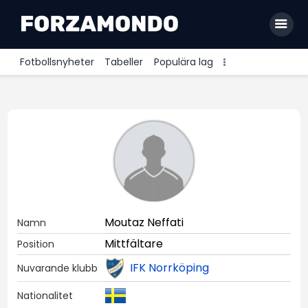
Fotbollsnyheter
Tabeller
Populära lag
Allsvenskan
Premier League
La Liga
Bundesliga
Serie A
Moutaz Neffati
Namn
Ligue 1
Mittfältare
Position
IFK Norrköping
Nuvarande klubb
Nationalitet