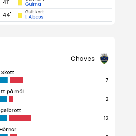
41'
Guima
Gult kort
44'
I. Abass
Chaves
Skott
7
tt på mål
2
gelbrott
12
Hörnor