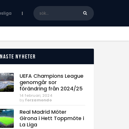
sliga
enaste nyheter
UEFA Champions League
genomgår sor
förändring från 2024/25
14 februari, 2024
by
forzamondo
Real Madrid Möter
Girona i Hett Toppmöte i
La Liga