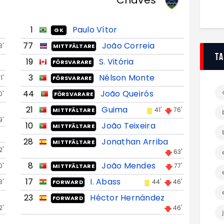
Chaves
1
Paulo Vítor
GK
77
João Correia
3'
MITTFÄLTARE
T
19
S. Vitória
FÖRSVARARE
3
Nélson Monte
1'
FÖRSVARARE
44
João Queirós
0'
FÖRSVARARE
21
Guima
41'
76'
MITTFÄLTARE
9'
10
João Teixeira
MITTFÄLTARE
28
Jonathan Arriba
MITTFÄLTARE
2'
63'
8
João Mendes
0'
77'
MITTFÄLTARE
17
I. Abass
3'
44'
46'
FORWARD
23
Héctor Hernández
FORWARD
2'
46'