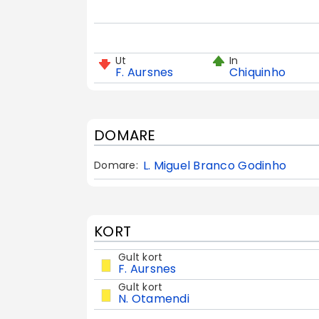
Ut
In
F. Aursnes
Chiquinho
DOMARE
L. Miguel Branco Godinho
Domare:
KORT
Gult kort
F. Aursnes
Gult kort
N. Otamendi