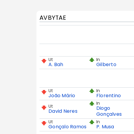
AVBYTAE
Ut
In
A. Bah
Gilberto
Ut
In
João Mário
Florentino
In
Ut
Diogo
David Neres
Gonçalves
Ut
In
Gonçalo Ramos
P. Musa