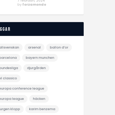
7 februari, 2024
by
forzamondo
aggar
allsvenskan
arsenal
ballon d‘or
barcelona
bayern munchen
bundesliga
djurgården
el classico
europa conference league
europa league
häcken
jurgen klopp
karim benzema