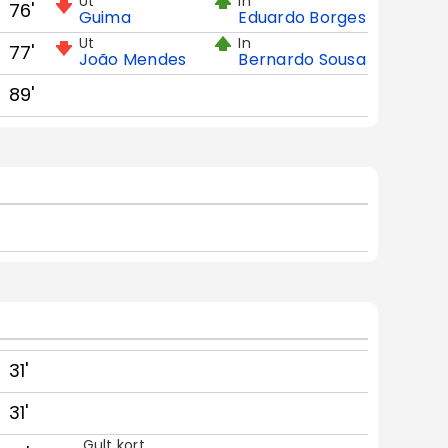
Ut
In
76'
Guima
Eduardo Borges
Ut
In
77'
João Mendes
Bernardo Sousa
89'
31'
31'
Gult kort