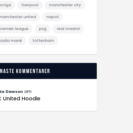
la liga
liverpool
manchester city
manchester united
napoli
premier league
psg
real madrid
sadio mané
tottenham
enaste kommentarer
om
ke Dawson
C United Hoodie