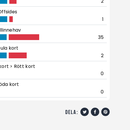
2
Offsides
1
llinnehav
35
ula kort
2
kort > Rött kort
0
öda kort
0
dela: