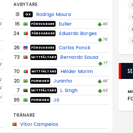
AVBYTARE
31
Rodrigo Moura
GK
16
Euller
3'
46'
FÖRSVARARE
24
Eduardo Borges
FÖRSVARARE
76'
26
Carlos Ponck
FÖRSVARARE
73
Bernardo Sousa
MITTFÄLTARE
77'
3'
S
70
Hélder Morim
MITTFÄLTARE
2'
20
Juninho
46'
FORWARD
9'
7
L. Singh
63'
MITTFÄLTARE
Mi
F
1'
95
Jô
FORWARD
TRÄNARE
Vítor Campelos