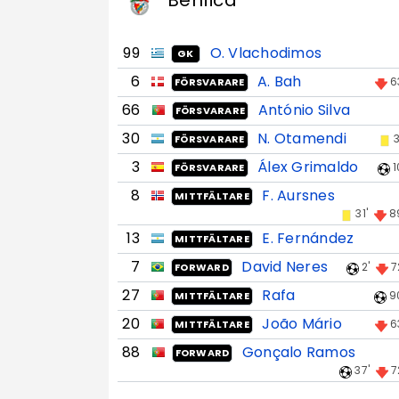
Benfica
99
O. Vlachodimos
GK
6
A. Bah
6
FÖRSVARARE
66
António Silva
FÖRSVARARE
30
N. Otamendi
3
FÖRSVARARE
3
Álex Grimaldo
1
FÖRSVARARE
8
F. Aursnes
MITTFÄLTARE
31'
8
13
E. Fernández
MITTFÄLTARE
7
David Neres
2'
7
FORWARD
27
Rafa
9
MITTFÄLTARE
20
João Mário
6
MITTFÄLTARE
88
Gonçalo Ramos
FORWARD
37'
7