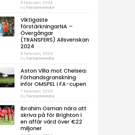
8 februari, 2024
by
forzamondo
Viktigaste
förstärkningarNA –
Övergångar
(TRANSFERS) Allsvenskan
2024
8 februari, 2024
by
forzamondo
Aston Villa mot Chelsea:
Förhandsgranskning
inför OMSPEL i FA-cupen
7 februari, 2024
by
forzamondo
Ibrahim Osman nära att
skriva på för Brighton i
en affär värd över €22
miljoner