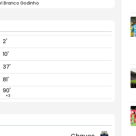
uel Branco Godinho
2'
10'
37'
81'
90'
+3