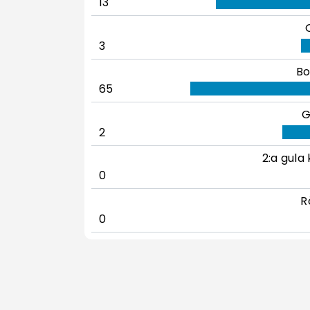
13
3
Bo
65
G
2
2:a gula 
0
R
0