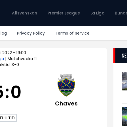
Allsvenskan
Allsvenskan
Premier League
La Liga
Bunde
Premier League
La Liga
Bundesliga
 lag
Privacy Policy
Terms of service
Serie A
Ligue 1
t 2022
-
19:00
S
iga
| Matchvecka 11
lvtid: 3-0
5
:
0
Chaves
FULLTID