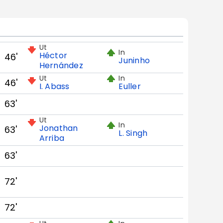
Ut
In
Héctor
46'
Juninho
Hernández
Ut
In
46'
I. Abass
Euller
63'
Ut
In
Jonathan
63'
L. Singh
Arriba
63'
72'
72'