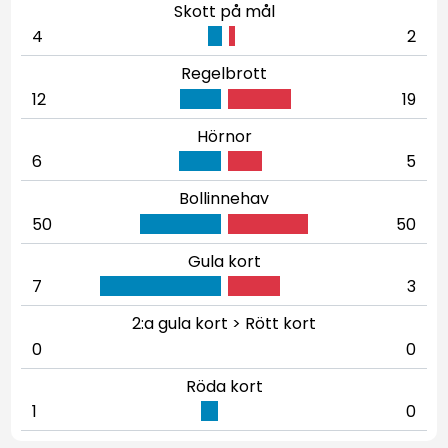
Skott på mål
4
2
Regelbrott
12
19
Hörnor
6
5
Bollinnehav
50
50
Gula kort
7
3
2:a gula kort > Rött kort
0
0
Röda kort
1
0