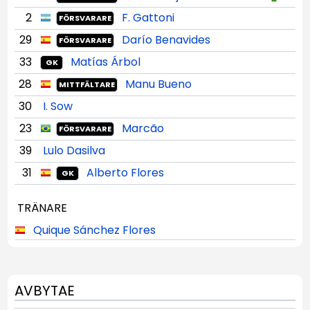
2
F. Gattoni
FÖRSVARARE
29
Darío Benavides
FÖRSVARARE
33
Matías Árbol
GK
28
Manu Bueno
MITTFÄLTARE
30
I. Sow
23
Marcão
FÖRSVARARE
39
Lulo Dasilva
31
Alberto Flores
GK
TRÄNARE
Quique Sánchez Flores
AVBYTAE