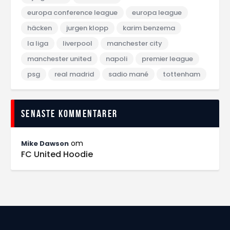
europa conference league
europa league
häcken
jurgen klopp
karim benzema
la liga
liverpool
manchester city
manchester united
napoli
premier league
psg
real madrid
sadio mané
tottenham
Senaste kommentarer
om
Mike Dawson
FC United Hoodie