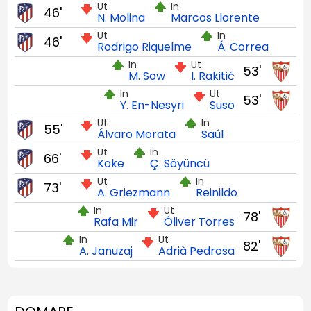
Ut
In
46'
N. Molina
Marcos Llorente
Ut
In
46'
Rodrigo Riquelme
Á. Correa
In
Ut
53'
M. Sow
I. Rakitić
In
Ut
53'
Y. En-Nesyri
Suso
Ut
In
55'
Álvaro Morata
Saúl
Ut
In
66'
Koke
Ç. Söyüncü
Ut
In
73'
A. Griezmann
Reinildo
In
Ut
78'
Rafa Mir
Óliver Torres
In
Ut
82'
A. Januzaj
Adrià Pedrosa