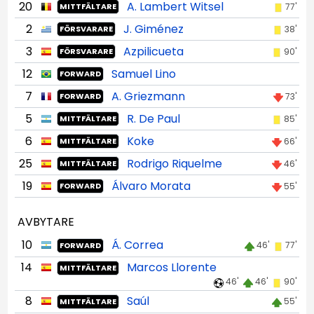
20
A. Lambert Witsel
77'
MITTFÄLTARE
2
J. Giménez
38'
FÖRSVARARE
3
Azpilicueta
90'
FÖRSVARARE
12
Samuel Lino
FORWARD
7
A. Griezmann
73'
FORWARD
5
R. De Paul
85'
MITTFÄLTARE
6
Koke
66'
MITTFÄLTARE
25
Rodrigo Riquelme
46'
MITTFÄLTARE
19
Álvaro Morata
55'
FORWARD
AVBYTARE
10
Á. Correa
46'
77'
FORWARD
14
Marcos Llorente
MITTFÄLTARE
46'
46'
90'
8
Saúl
55'
MITTFÄLTARE