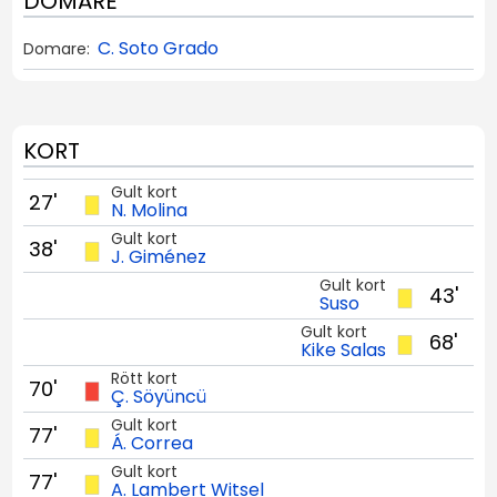
DOMARE
C. Soto Grado
Domare:
KORT
Gult kort
27'
N. Molina
Gult kort
38'
J. Giménez
Gult kort
43'
Suso
Gult kort
68'
Kike Salas
Rött kort
70'
Ç. Söyüncü
Gult kort
77'
Á. Correa
Gult kort
77'
A. Lambert Witsel