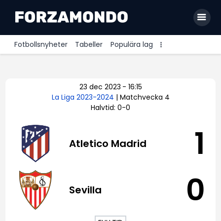
Fotbollsnyheter
Tabeller
Populära lag
Allsvenskan
23 dec 2023
-
16:15
Premier League
La Liga 2023-2024
| Matchvecka 4
Halvtid: 0-0
La Liga
Bundesliga
1
Atletico Madrid
Serie A
Ligue 1
0
Sevilla