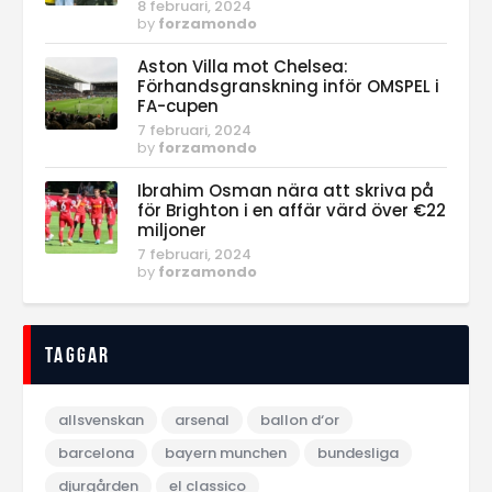
8 februari, 2024
by
forzamondo
Aston Villa mot Chelsea:
Förhandsgranskning inför OMSPEL i
FA-cupen
7 februari, 2024
by
forzamondo
Ibrahim Osman nära att skriva på
för Brighton i en affär värd över €22
miljoner
7 februari, 2024
by
forzamondo
Taggar
allsvenskan
arsenal
ballon d‘or
barcelona
bayern munchen
bundesliga
djurgården
el classico