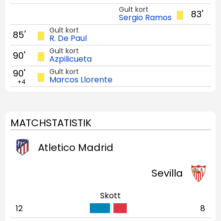
Gult kort
83'
Sergio Ramos
Gult kort
85'
R. De Paul
Gult kort
90'
Azpilicueta
Gult kort
90'
Marcos Llorente
+4
MATCHSTATISTIK
Atletico Madrid
Sevilla
Skott
12
8