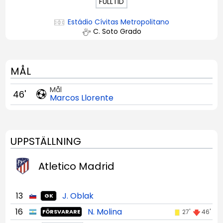
FULLTID
Estádio Cívitas Metropolitano
C. Soto Grado
MÅL
Mål
46'
Marcos Llorente
UPPSTÄLLNING
Atletico Madrid
13
J. Oblak
GK
16
N. Molina
27'
46'
FÖRSVARARE