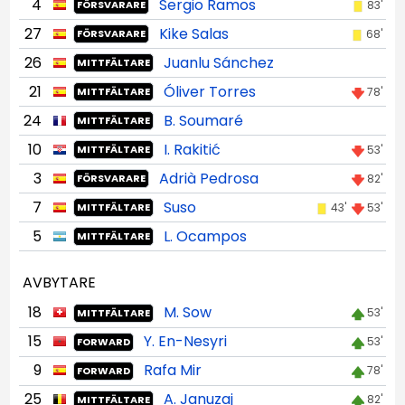
4
Sergio Ramos
83'
FÖRSVARARE
27
Kike Salas
68'
FÖRSVARARE
26
Juanlu Sánchez
MITTFÄLTARE
21
Óliver Torres
78'
MITTFÄLTARE
24
B. Soumaré
MITTFÄLTARE
10
I. Rakitić
53'
MITTFÄLTARE
3
Adrià Pedrosa
82'
FÖRSVARARE
7
Suso
43'
53'
MITTFÄLTARE
5
L. Ocampos
MITTFÄLTARE
AVBYTARE
18
M. Sow
53'
MITTFÄLTARE
15
Y. En-Nesyri
53'
FORWARD
9
Rafa Mir
78'
FORWARD
25
A. Januzaj
82'
MITTFÄLTARE