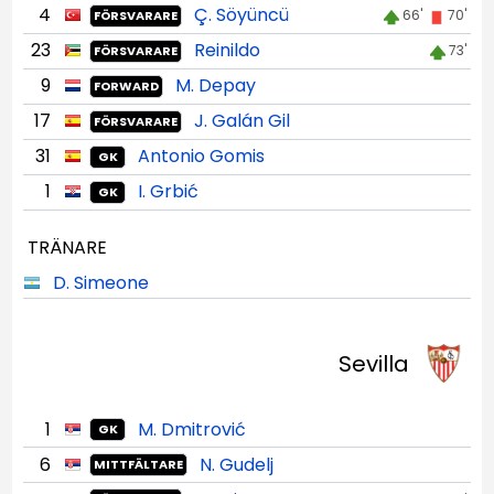
4
Ç. Söyüncü
66'
70'
FÖRSVARARE
23
Reinildo
73'
FÖRSVARARE
9
M. Depay
FORWARD
17
J. Galán Gil
FÖRSVARARE
31
Antonio Gomis
GK
1
I. Grbić
GK
TRÄNARE
D. Simeone
Sevilla
1
M. Dmitrović
GK
6
N. Gudelj
MITTFÄLTARE