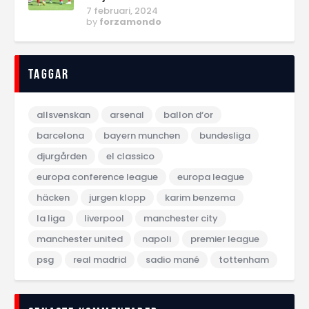
7 februari, 2024
by
forzamondo
Taggar
allsvenskan
arsenal
ballon d‘or
barcelona
bayern munchen
bundesliga
djurgården
el classico
europa conference league
europa league
häcken
jurgen klopp
karim benzema
la liga
liverpool
manchester city
manchester united
napoli
premier league
psg
real madrid
sadio mané
tottenham