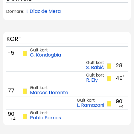
I. Díaz de Mera
Domare:
KORT
Gult kort
-5'
G. Kondogbia
Gult kort
28'
S. Babić
Gult kort
49'
R. Ely
Gult kort
77'
Marcos Llorente
Gult kort
90'
L. Ramazani
+4
Gult kort
90'
Pablo Barrios
+4