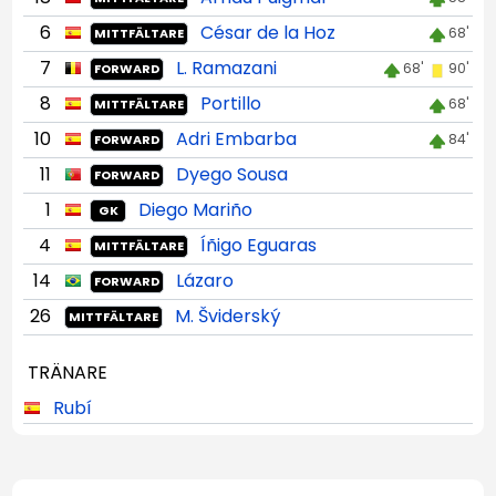
6
César de la Hoz
68'
MITTFÄLTARE
7
L. Ramazani
68'
90'
FORWARD
8
Portillo
68'
MITTFÄLTARE
10
Adri Embarba
84'
FORWARD
11
Dyego Sousa
FORWARD
1
Diego Mariño
GK
4
Íñigo Eguaras
MITTFÄLTARE
14
Lázaro
FORWARD
26
M. Šviderský
MITTFÄLTARE
TRÄNARE
Rubí