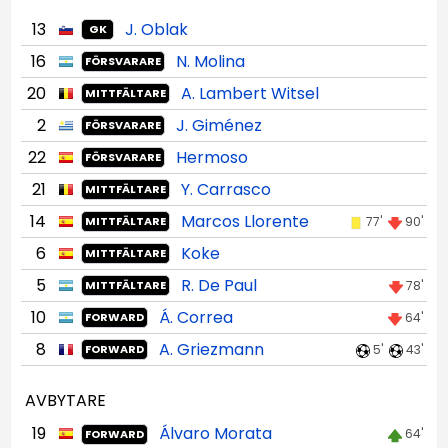
13
J. Oblak
GK
16
N. Molina
FÖRSVARARE
20
A. Lambert Witsel
MITTFÄLTARE
2
J. Giménez
FÖRSVARARE
22
Hermoso
FÖRSVARARE
21
Y. Carrasco
MITTFÄLTARE
14
Marcos Llorente
77'
90'
MITTFÄLTARE
6
Koke
MITTFÄLTARE
5
R. De Paul
78'
MITTFÄLTARE
10
Á. Correa
64'
FORWARD
8
A. Griezmann
5'
43'
FORWARD
AVBYTARE
19
Álvaro Morata
64'
FORWARD