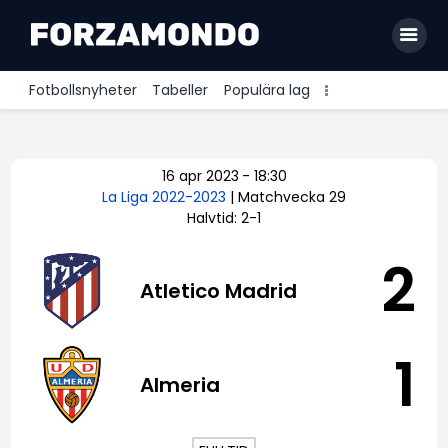
Fotbollsnyheter
Tabeller
Populära lag
Allsvenskan
16 apr 2023
-
18:30
Premier League
La Liga 2022-2023
| Matchvecka 29
Halvtid: 2-1
La Liga
Bundesliga
2
Atletico Madrid
Serie A
Ligue 1
1
Almeria