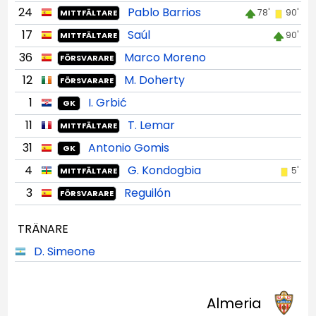
24
Pablo Barrios
78'
90'
MITTFÄLTARE
17
Saúl
90'
MITTFÄLTARE
36
Marco Moreno
FÖRSVARARE
12
M. Doherty
FÖRSVARARE
1
I. Grbić
GK
11
T. Lemar
MITTFÄLTARE
31
Antonio Gomis
GK
4
G. Kondogbia
5'
MITTFÄLTARE
3
Reguilón
FÖRSVARARE
TRÄNARE
D. Simeone
Almeria