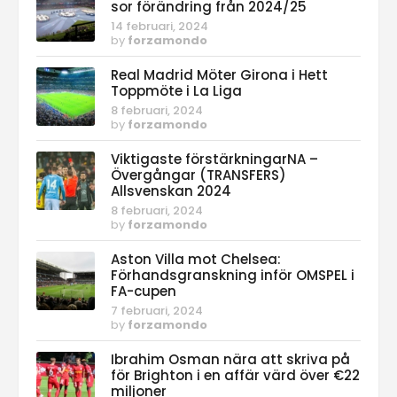
sor förändring från 2024/25
14 februari, 2024
by
forzamondo
Real Madrid Möter Girona i Hett
Toppmöte i La Liga
8 februari, 2024
by
forzamondo
Viktigaste förstärkningarNA –
Övergångar (TRANSFERS)
Allsvenskan 2024
8 februari, 2024
by
forzamondo
Aston Villa mot Chelsea:
Förhandsgranskning inför OMSPEL i
FA-cupen
7 februari, 2024
by
forzamondo
Ibrahim Osman nära att skriva på
för Brighton i en affär värd över €22
miljoner