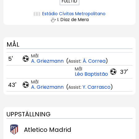
FULLTID
Estádio Cívitas Metropolitano
I. Díaz de Mera
MÅL
Mål
5'
A. Griezmann
(
:
Á. Correa
)
Assist
Mål
37'
Léo Baptistão
Mål
43'
A. Griezmann
(
:
Y. Carrasco
)
Assist
UPPSTÄLLNING
Atletico Madrid