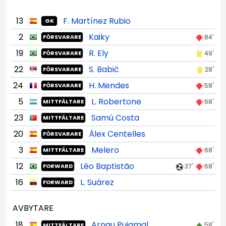
13
F. Martínez Rubio
GK
2
Kaiky
84'
FÖRSVARARE
19
R. Ely
49'
FÖRSVARARE
22
S. Babić
28'
FÖRSVARARE
24
H. Mendes
58'
FÖRSVARARE
5
L. Robertone
68'
MITTFÄLTARE
23
Samú Costa
MITTFÄLTARE
20
Álex Centelles
FÖRSVARARE
3
Melero
68'
MITTFÄLTARE
12
Léo Baptistão
37'
68'
FORWARD
16
L. Suárez
FORWARD
AVBYTARE
18
Arnau Puigmal
58'
MITTFÄLTARE