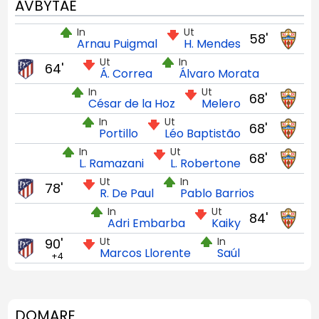
AVBYTAE
In
Ut
58'
Arnau Puigmal
H. Mendes
Ut
In
64'
Á. Correa
Álvaro Morata
In
Ut
68'
César de la Hoz
Melero
In
Ut
68'
Portillo
Léo Baptistão
In
Ut
68'
L. Ramazani
L. Robertone
Ut
In
78'
R. De Paul
Pablo Barrios
In
Ut
84'
Adri Embarba
Kaiky
Ut
In
90'
Marcos Llorente
Saúl
+4
DOMARE