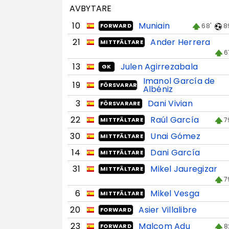
AVBYTARE
10
Muniain
68'
8
FORWARD
21
Ander Herrera
MITTFÄLTARE
6
13
Julen Agirrezabala
GK
Imanol García de
19
FÖRSVARARE
Albéniz
3
Dani Vivian
FÖRSVARARE
22
Raúl García
7
MITTFÄLTARE
30
Unai Gómez
MITTFÄLTARE
14
Dani García
MITTFÄLTARE
31
Mikel Jauregizar
MITTFÄLTARE
7
6
Mikel Vesga
MITTFÄLTARE
20
Asier Villalibre
FORWARD
23
Malcom Adu
8
FORWARD