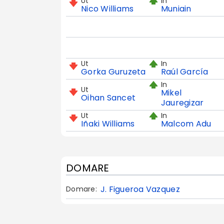
Ut
In
Nico Williams
Muniain
Ut
In
Gorka Guruzeta
Raúl García
In
Ut
Mikel
Oihan Sancet
Jauregizar
Ut
In
Iñaki Williams
Malcom Adu
DOMARE
J. Figueroa Vazquez
Domare: