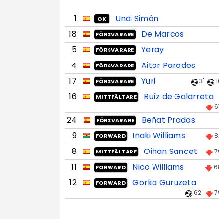
1
Unai Simón
GK
18
De Marcos
FÖRSVARARE
5
Yeray
FÖRSVARARE
4
Aitor Paredes
FÖRSVARARE
17
Yuri
3'
1
FÖRSVARARE
16
Ruíz de Galarreta
MITTFÄLTARE
6
24
Beñat Prados
FÖRSVARARE
9
Iñaki Williams
8
FORWARD
8
Oihan Sancet
7
MITTFÄLTARE
11
Nico Williams
6
FORWARD
12
Gorka Guruzeta
FORWARD
62'
7