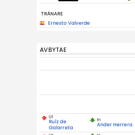
TRÄNARE
Ernesto Valverde
AVBYTAE
Ut
In
Ruíz de
Ander Herrera
Galarreta