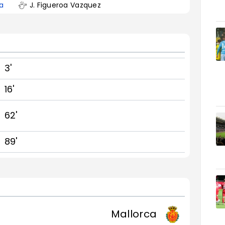
a
J. Figueroa Vazquez
3'
16'
62'
89'
Mallorca