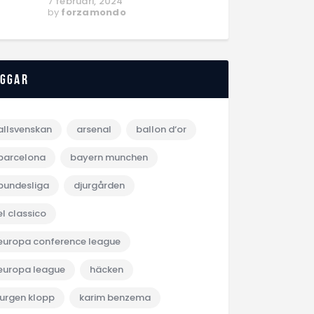
7 februari, 2024
by
forzamondo
aggar
allsvenskan
arsenal
ballon d‘or
barcelona
bayern munchen
bundesliga
djurgården
el classico
europa conference league
europa league
häcken
jurgen klopp
karim benzema