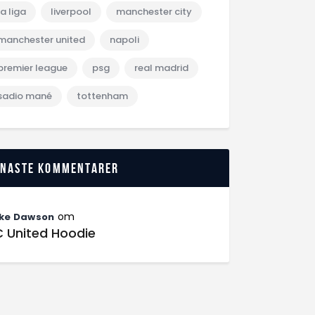
la liga
liverpool
manchester city
manchester united
napoli
premier league
psg
real madrid
sadio mané
tottenham
enaste kommentarer
om
ke Dawson
C United Hoodie