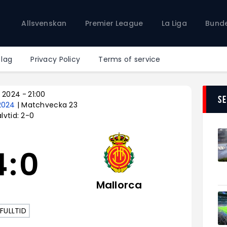
Allsvenskan
Allsvenskan
Premier League
La Liga
Bunde
Premier League
La Liga
Bundesliga
 lag
Privacy Policy
Terms of service
Serie A
Ligue 1
b 2024
-
21:00
S
-2024
| Matchvecka 23
lvtid: 2-0
4
:
0
Mallorca
FULLTID