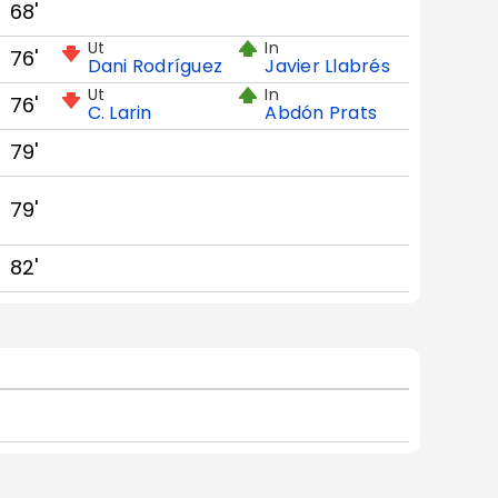
68'
Ut
In
76'
Dani Rodríguez
Javier Llabrés
Ut
In
76'
C. Larin
Abdón Prats
79'
79'
82'