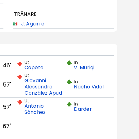
TRÄNARE
J. Aguirre
Ut
In
46'
Copete
V. Muriqi
Ut
Giovanni
In
57'
Alessandro
Nacho Vidal
González Apud
Ut
In
Antonio
57'
Darder
Sánchez
67'