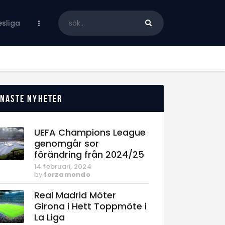
sliga
enaste nyheter
UEFA Champions League
genomgår sor
förändring från 2024/25
14 februari, 2024
by
forzamondo
Real Madrid Möter
Girona i Hett Toppmöte i
La Liga