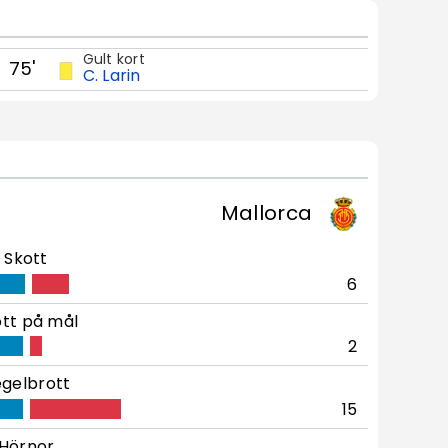
Gult kort
75'
C. Larin
Mallorca
Skott
6
tt på mål
2
gelbrott
15
Hörnor