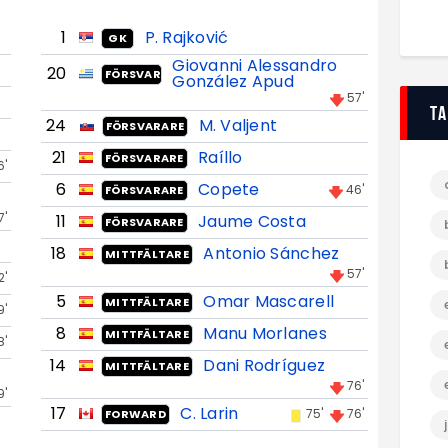
1
P. Rajković
GK
Giovanni Alessandro
20
FÖRSVARARE
González Apud
57'
T
24
M. Valjent
FÖRSVARARE
21
Raíllo
FÖRSVARARE
6'
6
Copete
46'
FÖRSVARARE
7'
11
Jaume Costa
FÖRSVARARE
18
Antonio Sánchez
MITTFÄLTARE
57'
2'
5
Omar Mascarell
MITTFÄLTARE
9'
8
Manu Morlanes
MITTFÄLTARE
8'
14
Dani Rodríguez
MITTFÄLTARE
76'
9'
17
C. Larin
75'
76'
FORWARD