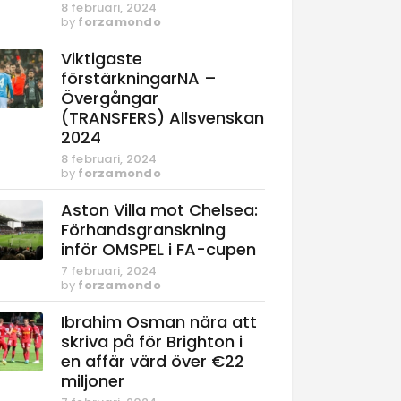
8 februari, 2024
by
forzamondo
Viktigaste
förstärkningarNA –
Övergångar
(TRANSFERS) Allsvenskan
2024
8 februari, 2024
by
forzamondo
Aston Villa mot Chelsea:
Förhandsgranskning
inför OMSPEL i FA-cupen
7 februari, 2024
by
forzamondo
Ibrahim Osman nära att
skriva på för Brighton i
en affär värd över €22
miljoner