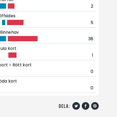
2
Offsides
5
llinnehav
38
ula kort
1
kort > Rött kort
0
öda kort
0
dela: