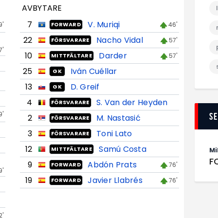
AVBYTARE
7
V. Muriqi
9'
46'
FORWARD
22
Nacho Vidal
57'
FÖRSVARARE
7'
10
Darder
57'
MITTFÄLTARE
25
Iván Cuéllar
GK
13
D. Greif
GK
4
S. Van der Heyden
FÖRSVARARE
9'
S
2
M. Nastasić
FÖRSVARARE
3
Toni Lato
FÖRSVARARE
12
Samú Costa
MITTFÄLTARE
Mi
F
9
Abdón Prats
76'
FORWARD
9'
19
Javier Llabrés
76'
FORWARD
2'