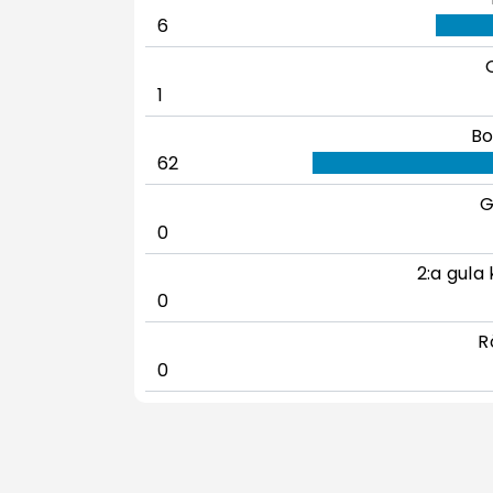
6
1
Bo
62
G
0
2:a gula 
0
R
0