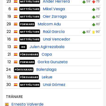
23
Ander Herrera
59'
75'
MITTFÄLTARE
6
Mikel Vesga
75'
MITTFÄLTARE
19
Oier Zarraga
82'
MITTFÄLTARE
29
Malcom Adu
83'
FORWARD
22
Raúl García
83'
90'
MITTFÄLTARE
16
Unai Vencedor
MITTFÄLTARE
13
Julen Agirrezabala
GK
21
Capa
FÖRSVARARE
12
Gorka Guruzeta
FORWARD
24
Balenziaga
FÖRSVARARE
15
Lekue
FÖRSVARARE
30
Unai Gómez
MITTFÄLTARE
TRÄNARE
Ernesto Valverde