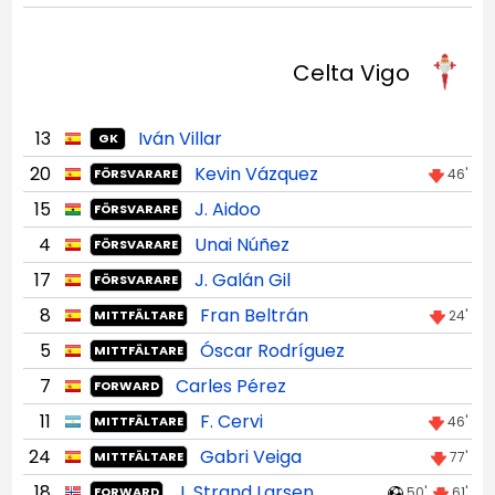
Celta Vigo
13
Iván Villar
GK
20
Kevin Vázquez
46'
FÖRSVARARE
15
J. Aidoo
FÖRSVARARE
4
Unai Núñez
FÖRSVARARE
17
J. Galán Gil
FÖRSVARARE
8
Fran Beltrán
24'
MITTFÄLTARE
5
Óscar Rodríguez
MITTFÄLTARE
7
Carles Pérez
FORWARD
11
F. Cervi
46'
MITTFÄLTARE
24
Gabri Veiga
77'
MITTFÄLTARE
18
J. Strand Larsen
50'
61'
FORWARD