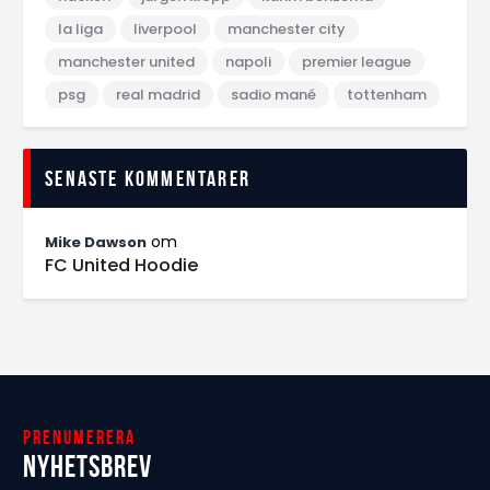
la liga
liverpool
manchester city
manchester united
napoli
premier league
psg
real madrid
sadio mané
tottenham
Senaste kommentarer
om
Mike Dawson
FC United Hoodie
Prenumerera
Nyhetsbrev