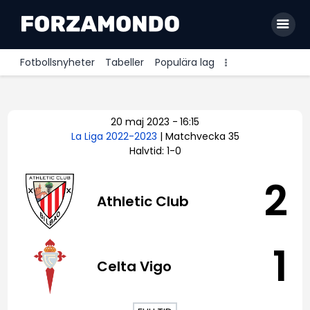
Fotbollsnyheter
Tabeller
Populära lag
Allsvenskan
20 maj 2023
-
16:15
Premier League
La Liga 2022-2023
| Matchvecka 35
Halvtid: 1-0
La Liga
Bundesliga
2
Athletic Club
Serie A
Ligue 1
1
Celta Vigo