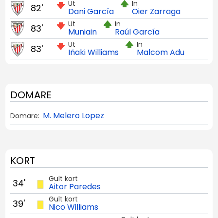
Ut
In
82'
Dani García
Oier Zarraga
Ut
In
83'
Muniain
Raúl García
Ut
In
83'
Iñaki Williams
Malcom Adu
DOMARE
M. Melero Lopez
Domare:
KORT
Gult kort
34'
Aitor Paredes
Gult kort
39'
Nico Williams