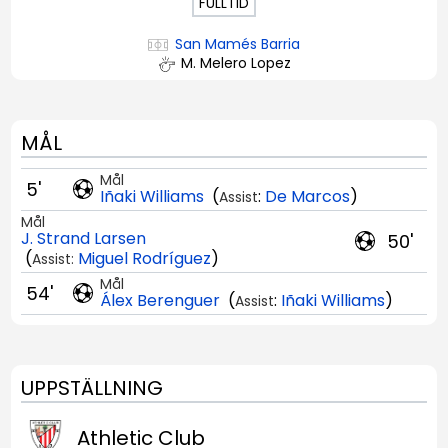
FULLTID
San Mamés Barria
M. Melero Lopez
MÅL
Mål
5'
Iñaki Williams
(
:
De Marcos
)
Assist
Mål
J. Strand Larsen
50'
(
Miguel Rodríguez
)
Assist:
Mål
54'
Álex Berenguer
(
:
Iñaki Williams
)
Assist
UPPSTÄLLNING
Athletic Club