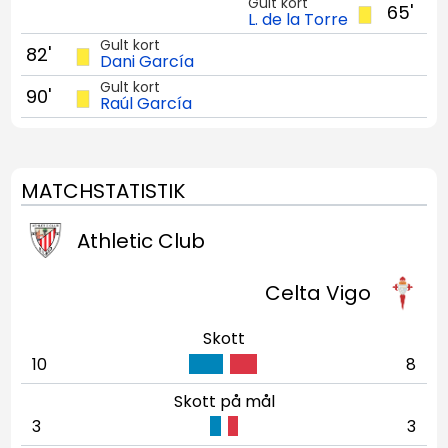
Gult kort
65'
L. de la Torre
Gult kort
82'
Dani García
Gult kort
90'
Raúl García
MATCHSTATISTIK
Athletic Club
Celta Vigo
Skott
10
8
Skott på mål
3
3