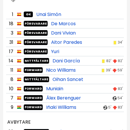
1
Unai Simón
GK
18
De Marcos
FÖRSVARARE
3
Dani Vivian
FÖRSVARARE
31
Aitor Paredes
34'
FÖRSVARARE
17
Yuri
FÖRSVARARE
14
Dani García
82'
82'
MITTFÄLTARE
11
Nico Williams
39'
59'
FORWARD
8
Oihan Sancet
MITTFÄLTARE
10
Muniain
83'
FORWARD
7
Álex Berenguer
54'
FORWARD
9
Iñaki Williams
5'
83'
FORWARD
AVBYTARE