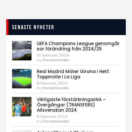
Senaste nyheter
UEFA Champions League genomgår
sor förändring från 2024/25
14 februari, 2024
by
forzamondo
Real Madrid Möter Girona i Hett
Toppmöte i La Liga
8 februari, 2024
by
forzamondo
Viktigaste förstärkningarNA –
Övergångar (TRANSFERS)
Allsvenskan 2024
8 februari, 2024
by
forzamondo