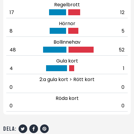
Regelbrott
17
12
Hörnor
8
5
Bollinnehav
48
52
Gula kort
4
1
2:a gula kort > Rött kort
0
0
Röda kort
0
0
dela: