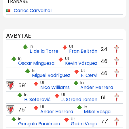
TRÄNARE
Carlos Carvalhal
AVBYTAE
In
Ut
24'
L. de la Torre
Fran Beltrán
In
Ut
46'
Óscar Mingueza
Kevin Vázquez
In
Ut
46'
Miguel Rodríguez
F. Cervi
Ut
In
59'
Nico Williams
Ander Herrera
In
Ut
61'
H. Seferović
J. Strand Larsen
Ut
In
75'
Ander Herrera
Mikel Vesga
In
Ut
77'
Gonçalo Paciência
Gabri Veiga