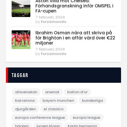
Aston Villa mot Chelsea:
Förhandsgranskning inför OMSPEL i
FA-cupen
7 februari, 2024
by
forzamondo
Ibrahim Osman nära att skriva på
för Brighton i en affär värd över €22
miljoner
7 februari, 2024
by
forzamondo
Taggar
allsvenskan
arsenal
ballon d‘or
barcelona
bayern munchen
bundesliga
djurgården
el classico
europa conference league
europa league
häcken
jurgen klopp
karim benzema