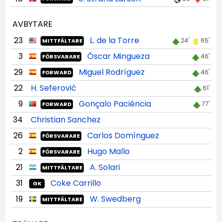
AVBYTARE
23
L. de la Torre
24'
65'
MITTFÄLTARE
3
Óscar Mingueza
46'
FÖRSVARARE
29
Miguel Rodríguez
46'
FORWARD
22
H. Seferović
61'
9
Gonçalo Paciência
77'
FORWARD
34
Christian Sanchez
26
Carlos Domínguez
FÖRSVARARE
2
Hugo Mallo
FÖRSVARARE
21
A. Solari
MITTFÄLTARE
31
Coke Carrillo
GK
19
W. Swedberg
MITTFÄLTARE