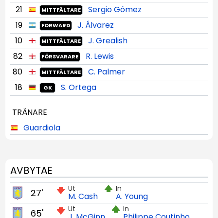
21
Sergio Gómez
MITTFÄLTARE
19
J. Álvarez
FORWARD
10
J. Grealish
MITTFÄLTARE
82
R. Lewis
FÖRSVARARE
80
C. Palmer
MITTFÄLTARE
18
S. Ortega
GK
TRÄNARE
Guardiola
AVBYTAE
Ut
In
27'
M. Cash
A. Young
Ut
In
65'
J. McGinn
Philippe Coutinho