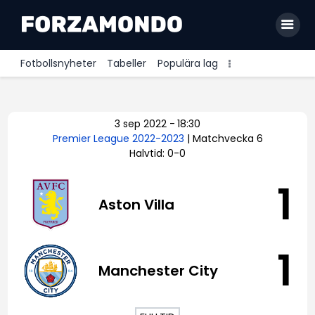
Fotbollsnyheter
Tabeller
Populära lag
Allsvenskan
3 sep 2022
-
18:30
Premier League
Premier League 2022-2023
| Matchvecka 6
Halvtid: 0-0
La Liga
Bundesliga
1
Aston Villa
Serie A
Ligue 1
1
Manchester City