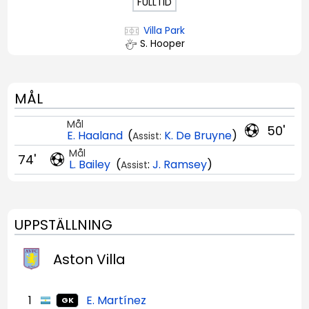
FULLTID
Villa Park
S. Hooper
MÅL
Mål
50'
E. Haaland
(
K. De Bruyne
)
Assist:
Mål
74'
L. Bailey
(
:
J. Ramsey
)
Assist
UPPSTÄLLNING
Aston Villa
1
E. Martínez
GK