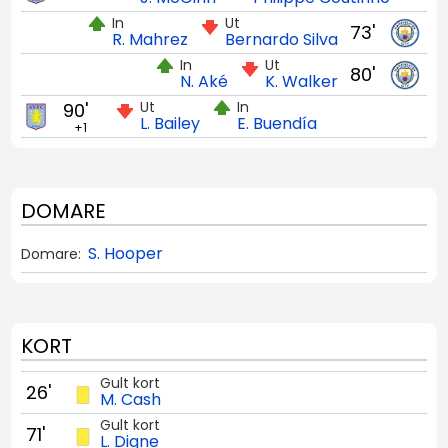
In
Ut
73'
R. Mahrez
Bernardo Silva
In
Ut
80'
N. Aké
K. Walker
Ut
In
90'
L. Bailey
E. Buendía
+1
DOMARE
S. Hooper
Domare:
KORT
Gult kort
26'
M. Cash
Gult kort
71'
L. Digne