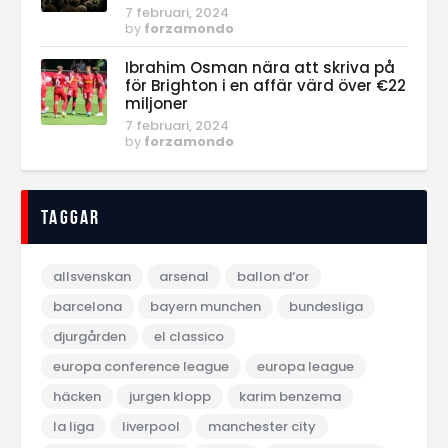
7 februari, 2024
by
forzamondo
Ibrahim Osman nära att skriva på
för Brighton i en affär värd över €22
miljoner
7 februari, 2024
by
forzamondo
Taggar
allsvenskan
arsenal
ballon d‘or
barcelona
bayern munchen
bundesliga
djurgården
el classico
europa conference league
europa league
häcken
jurgen klopp
karim benzema
la liga
liverpool
manchester city