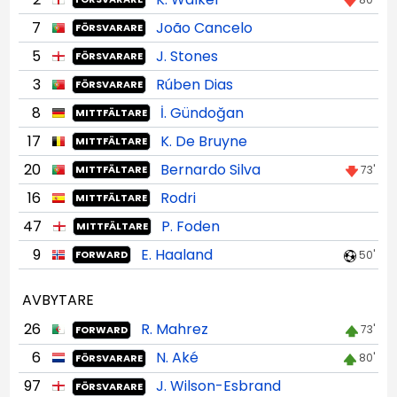
7
João Cancelo
FÖRSVARARE
5
J. Stones
FÖRSVARARE
3
Rúben Dias
FÖRSVARARE
8
İ. Gündoğan
MITTFÄLTARE
17
K. De Bruyne
MITTFÄLTARE
20
Bernardo Silva
73'
MITTFÄLTARE
16
Rodri
MITTFÄLTARE
47
P. Foden
MITTFÄLTARE
9
E. Haaland
50'
FORWARD
AVBYTARE
26
R. Mahrez
73'
FORWARD
6
N. Aké
80'
FÖRSVARARE
97
J. Wilson-Esbrand
FÖRSVARARE