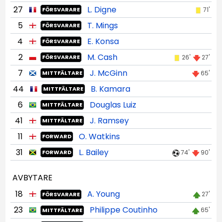
27
L. Digne
71'
FÖRSVARARE
5
T. Mings
FÖRSVARARE
4
E. Konsa
FÖRSVARARE
2
M. Cash
26'
27'
FÖRSVARARE
7
J. McGinn
65'
MITTFÄLTARE
44
B. Kamara
MITTFÄLTARE
6
Douglas Luiz
MITTFÄLTARE
41
J. Ramsey
MITTFÄLTARE
11
O. Watkins
FORWARD
31
L. Bailey
74'
90'
FORWARD
AVBYTARE
18
A. Young
27'
FÖRSVARARE
23
Philippe Coutinho
65'
MITTFÄLTARE