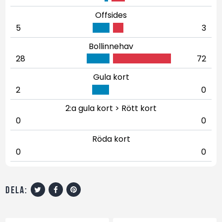
Offsides
5
3
Bollinnehav
28
72
Gula kort
2
0
2:a gula kort > Rött kort
0
0
Röda kort
0
0
dela: