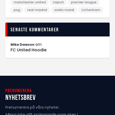
manchester united
napoli
premier league
psg
real madrid
sadio mané
tottenham
Senaste kommentarer
om
Mike Dawson
FC United Hoodie
Prenumerera
Nyhetsbrev
Prenumerera på våra nyheter.
Missa inte allt spännande som sker i