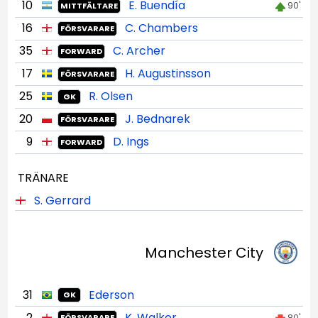
10
E. Buendía
90'
MITTFÄLTARE
16
C. Chambers
FÖRSVARARE
35
C. Archer
FORWARD
17
H. Augustinsson
FÖRSVARARE
25
R. Olsen
GK
20
J. Bednarek
FÖRSVARARE
9
D. Ings
FORWARD
TRÄNARE
S. Gerrard
Manchester City
31
Ederson
GK
2
K. Walker
80'
FÖRSVARARE