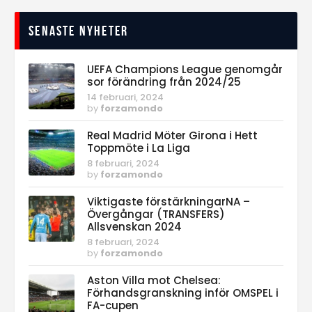
Senaste nyheter
UEFA Champions League genomgår
sor förändring från 2024/25
14 februari, 2024
by
forzamondo
Real Madrid Möter Girona i Hett
Toppmöte i La Liga
8 februari, 2024
by
forzamondo
Viktigaste förstärkningarNA –
Övergångar (TRANSFERS)
Allsvenskan 2024
8 februari, 2024
by
forzamondo
Aston Villa mot Chelsea:
Förhandsgranskning inför OMSPEL i
FA-cupen