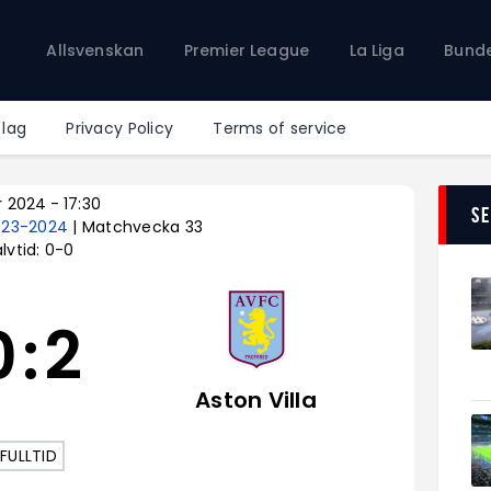
Allsvenskan
Allsvenskan
Premier League
La Liga
Bunde
Premier League
La Liga
Bundesliga
 lag
Privacy Policy
Terms of service
Serie A
Ligue 1
r 2024
-
17:30
S
023-2024
| Matchvecka 33
lvtid: 0-0
0
:
2
Aston Villa
FULLTID