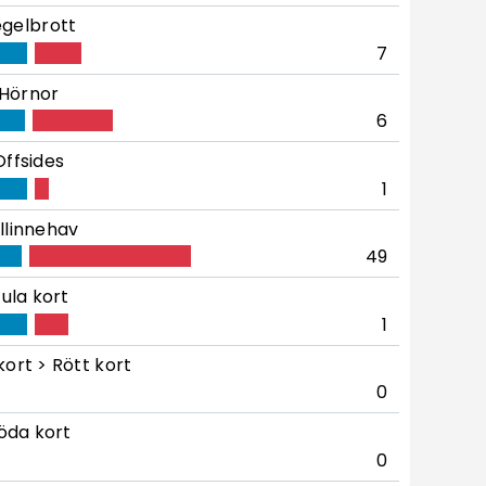
gelbrott
7
Hörnor
6
Offsides
1
llinnehav
49
ula kort
1
kort > Rött kort
0
öda kort
0