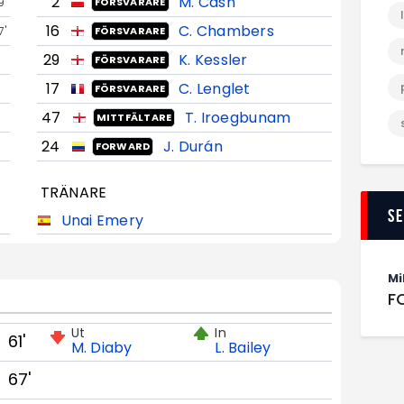
2
M. Cash
9'
FÖRSVARARE
16
C. Chambers
7'
FÖRSVARARE
29
K. Kessler
FÖRSVARARE
17
C. Lenglet
FÖRSVARARE
47
T. Iroegbunam
MITTFÄLTARE
24
J. Durán
FORWARD
TRÄNARE
S
Unai Emery
Mi
F
Ut
In
61'
M. Diaby
L. Bailey
67'