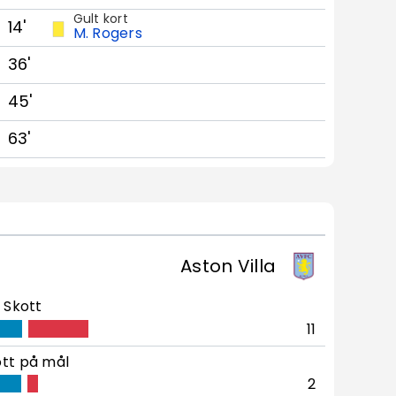
Gult kort
14'
M. Rogers
36'
45'
63'
Aston Villa
Skott
11
tt på mål
2