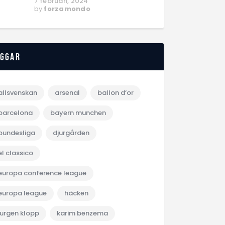
7 februari, 2024
by
forzamondo
aggar
allsvenskan
arsenal
ballon d‘or
barcelona
bayern munchen
bundesliga
djurgården
el classico
europa conference league
europa league
häcken
jurgen klopp
karim benzema