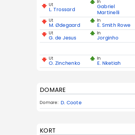
In
Ut
Gabriel
L. Trossard
Martinelli
Ut
In
M. Ødegaard
E. Smith Rowe
Ut
In
G. de Jesus
Jorginho
Ut
In
O. Zinchenko
E. Nketiah
DOMARE
D. Coote
Domare:
KORT