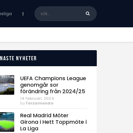
sliga
enaste nyheter
UEFA Champions League
genomgår sor
förändring från 2024/25
14 februari, 2024
by
forzamondo
Real Madrid Möter
Girona i Hett Toppmöte i
La Liga