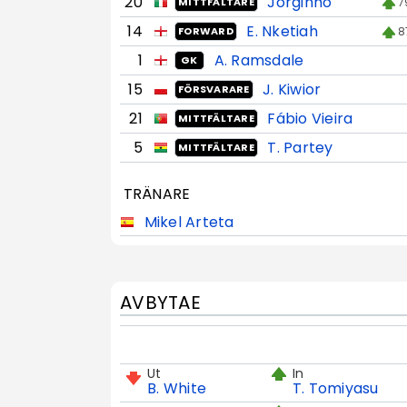
20
Jorginho
7
MITTFÄLTARE
14
E. Nketiah
8
FORWARD
1
A. Ramsdale
GK
15
J. Kiwior
FÖRSVARARE
21
Fábio Vieira
MITTFÄLTARE
5
T. Partey
MITTFÄLTARE
TRÄNARE
Mikel Arteta
AVBYTAE
Ut
In
B. White
T. Tomiyasu