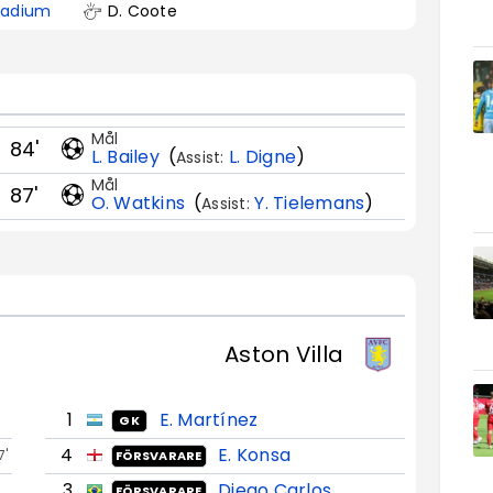
tadium
D. Coote
Mål
84'
L. Bailey
(
L. Digne
)
Assist:
Mål
87'
O. Watkins
(
Y. Tielemans
)
Assist:
Aston Villa
1
E. Martínez
GK
4
E. Konsa
7'
FÖRSVARARE
3
Diego Carlos
FÖRSVARARE