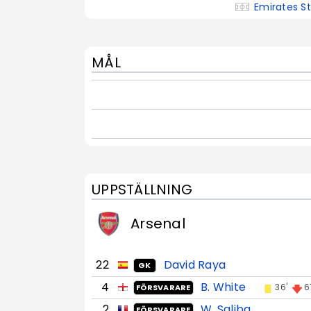
Emirates S
MÅL
UPPSTÄLLNING
Arsenal
22
David Raya
GK
4
B. White
36'
6
FÖRSVARARE
2
W. Saliba
FÖRSVARARE