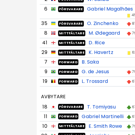
6
Gabriel Magalhães
FÖRSVARARE
4
35
O. Zinchenko
8
FÖRSVARARE
8
M. Ødegaard
7
MITTFÄLTARE
41
D. Rice
MITTFÄLTARE
29
K. Havertz
6
MITTFÄLTARE
7
B. Saka
FORWARD
9
G. de Jesus
7
FORWARD
19
L. Trossard
6
FORWARD
AVBYTARE
18
T. Tomiyasu
6
FÖRSVARARE
11
Gabriel Martinelli
6
FORWARD
10
E. Smith Rowe
7
MITTFÄLTARE