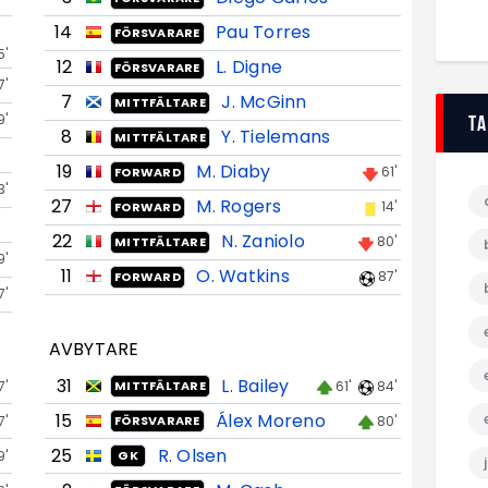
14
Pau Torres
FÖRSVARARE
5'
12
L. Digne
FÖRSVARARE
7'
7
J. McGinn
MITTFÄLTARE
9'
T
8
Y. Tielemans
MITTFÄLTARE
19
M. Diaby
61'
FORWARD
3'
27
M. Rogers
14'
FORWARD
22
N. Zaniolo
80'
MITTFÄLTARE
9'
11
O. Watkins
87'
FORWARD
7'
AVBYTARE
31
L. Bailey
7'
61'
84'
MITTFÄLTARE
15
Álex Moreno
7'
80'
FÖRSVARARE
25
R. Olsen
9'
GK