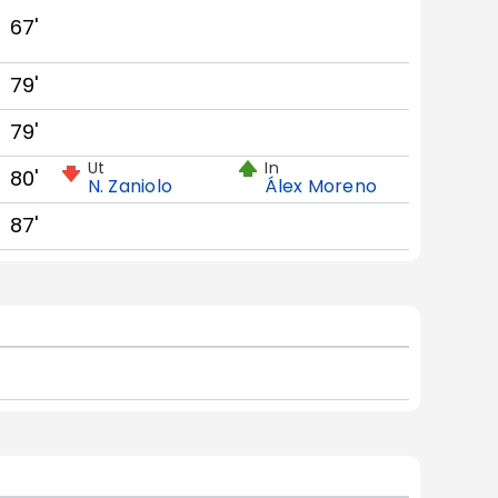
67'
79'
79'
Ut
In
80'
N. Zaniolo
Álex Moreno
87'