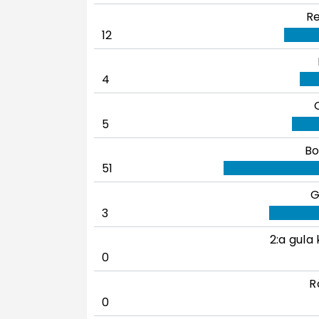
Re
12
4
5
Bo
51
G
3
2:a gula 
0
R
0