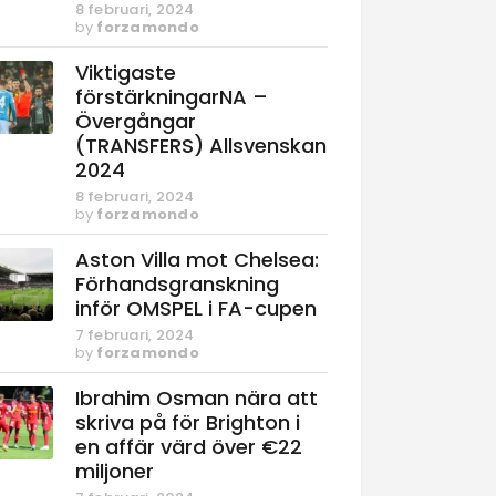
8 februari, 2024
by
forzamondo
Viktigaste
förstärkningarNA –
Övergångar
(TRANSFERS) Allsvenskan
2024
8 februari, 2024
by
forzamondo
Aston Villa mot Chelsea:
Förhandsgranskning
inför OMSPEL i FA-cupen
7 februari, 2024
by
forzamondo
Ibrahim Osman nära att
skriva på för Brighton i
en affär värd över €22
miljoner