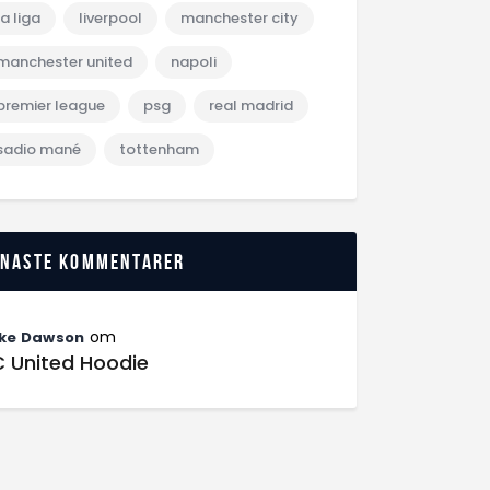
la liga
liverpool
manchester city
manchester united
napoli
premier league
psg
real madrid
sadio mané
tottenham
enaste kommentarer
om
ke Dawson
C United Hoodie