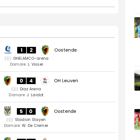
1
2
Oostende
GHELAMCO-arena
Domare:
L. Visser
0
4
OH Leuven
Diaz Arena
Domare:
J. Lardot
5
0
Oostende
Stadion Stayen
Domare:
W. De Cremer