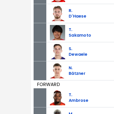
R.
D'Haese
T.
Sakamoto
S.
Dewaele
N.
Bätzner
FORWARD
T.
Ambrose
M.