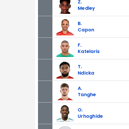
Z.
Medley
B.
Capon
F.
Katelaris
T.
Ndicka
A.
Tanghe
O.
Urhoghide