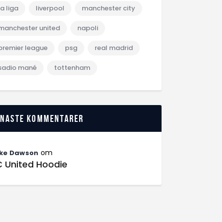
la liga
liverpool
manchester city
manchester united
napoli
premier league
psg
real madrid
sadio mané
tottenham
enaste kommentarer
om
ke Dawson
C United Hoodie