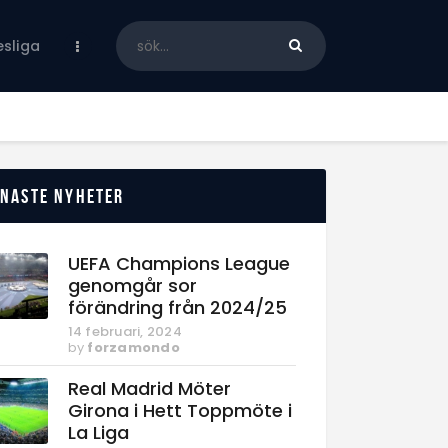
sliga
enaste nyheter
UEFA Champions League
genomgår sor
förändring från 2024/25
14 februari, 2024
by
forzamondo
Real Madrid Möter
Girona i Hett Toppmöte i
La Liga