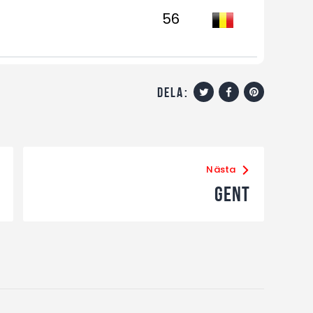
56
dela:
Nästa
Gent