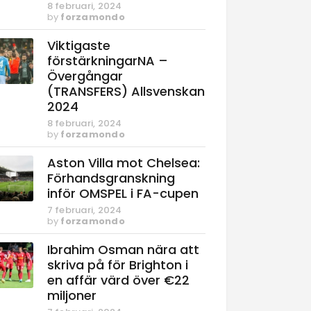
8 februari, 2024
by
forzamondo
Viktigaste
förstärkningarNA –
Övergångar
(TRANSFERS) Allsvenskan
2024
8 februari, 2024
by
forzamondo
Aston Villa mot Chelsea:
Förhandsgranskning
inför OMSPEL i FA-cupen
7 februari, 2024
by
forzamondo
Ibrahim Osman nära att
skriva på för Brighton i
en affär värd över €22
miljoner