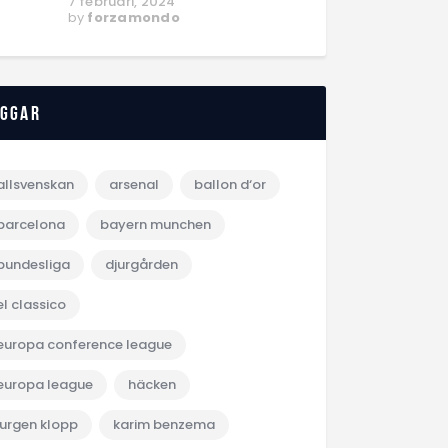
7 februari, 2024
by
forzamondo
aggar
allsvenskan
arsenal
ballon d‘or
barcelona
bayern munchen
bundesliga
djurgården
el classico
europa conference league
europa league
häcken
jurgen klopp
karim benzema