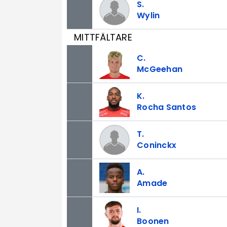
S.
Wylin
MITTFÄLTARE
C.
McGeehan
K.
Rocha Santos
T.
Coninckx
A.
Amade
I.
Boonen