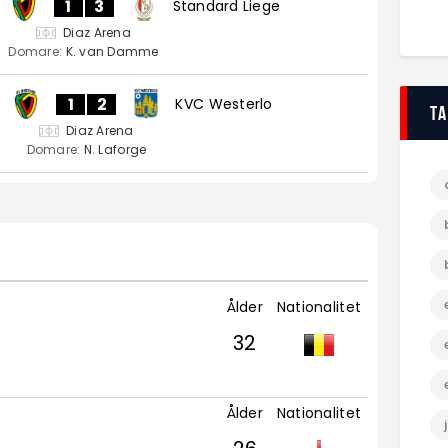
1
3
Standard Liege
Diaz Arena
Domare:
K. van Damme
1
2
KVC Westerlo
T
Diaz Arena
Domare:
N. Laforge
Ålder
Nationalitet
32
Ålder
Nationalitet