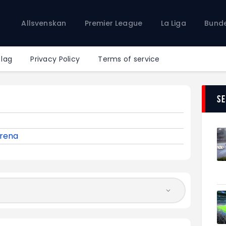
Allsvenskan
Allsvenskan
Premier League
La Liga
Bunde
Premier League
La Liga
Bundesliga
 lag
Privacy Policy
Terms of service
Serie A
Ligue 1
S
Arena