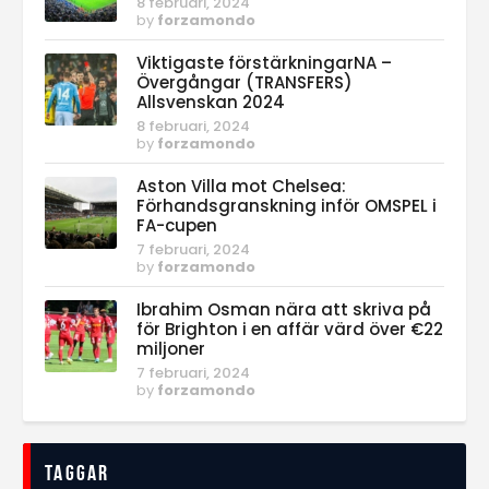
8 februari, 2024
by
forzamondo
Viktigaste förstärkningarNA –
Övergångar (TRANSFERS)
Allsvenskan 2024
8 februari, 2024
by
forzamondo
Aston Villa mot Chelsea:
Förhandsgranskning inför OMSPEL i
FA-cupen
7 februari, 2024
by
forzamondo
Ibrahim Osman nära att skriva på
för Brighton i en affär värd över €22
miljoner
7 februari, 2024
by
forzamondo
Taggar