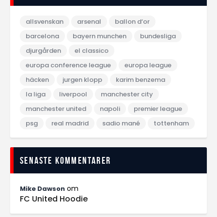
allsvenskan
arsenal
ballon d‘or
barcelona
bayern munchen
bundesliga
djurgården
el classico
europa conference league
europa league
häcken
jurgen klopp
karim benzema
la liga
liverpool
manchester city
manchester united
napoli
premier league
psg
real madrid
sadio mané
tottenham
Senaste kommentarer
om
Mike Dawson
FC United Hoodie