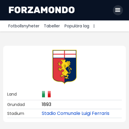
Fotbollsnyheter
Tabeller
Populära lag
Allsvenskan
Premier League
La Liga
Bundesliga
Serie A
Land
Ligue 1
1893
Grundad
Stadio Comunale Luigi Ferraris
Stadium