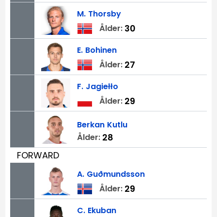
M.
Thorsby
30
Ålder:
E.
Bohinen
27
Ålder:
F.
Jagiełło
29
Ålder:
Berkan
Kutlu
28
Ålder:
FORWARD
A.
Guðmundsson
29
Ålder:
C.
Ekuban