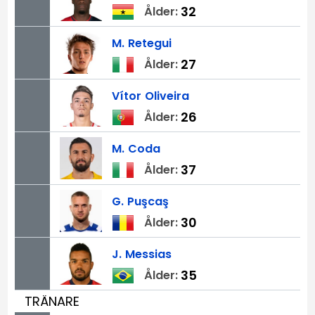
32
Ålder:
M.
Retegui
27
Ålder:
Vítor
Oliveira
26
Ålder:
M.
Coda
37
Ålder:
G.
Puşcaş
30
Ålder:
J.
Messias
35
Ålder:
TRÄNARE