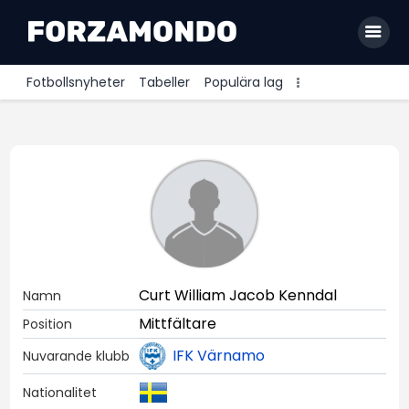
Fotbollsnyheter
Tabeller
Populära lag
Allsvenskan
Premier League
La Liga
Bundesliga
Serie A
Curt William Jacob Kenndal
Namn
Ligue 1
Mittfältare
Position
IFK Värnamo
Nuvarande klubb
Nationalitet