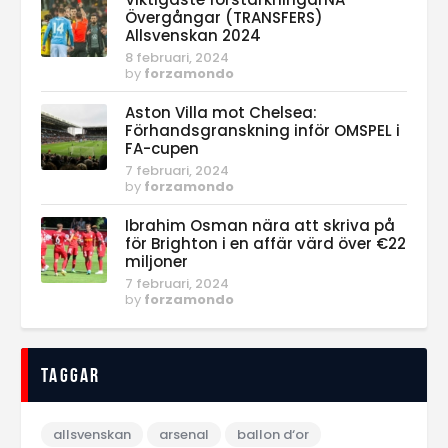
Övergångar (TRANSFERS)
Allsvenskan 2024
8 februari, 2024
by
forzamondo
Aston Villa mot Chelsea:
Förhandsgranskning inför OMSPEL i
FA-cupen
7 februari, 2024
by
forzamondo
Ibrahim Osman nära att skriva på
för Brighton i en affär värd över €22
miljoner
7 februari, 2024
by
forzamondo
Taggar
allsvenskan
arsenal
ballon d‘or