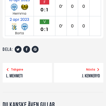
F
0′
0
0
0:1
Hemma
2 apr 2023
V
0′
0
0
0:1
Borta
dela:
Tidigare
Nästa
L. Mehmeti
J. Kenneryd
Du kanske även gillar