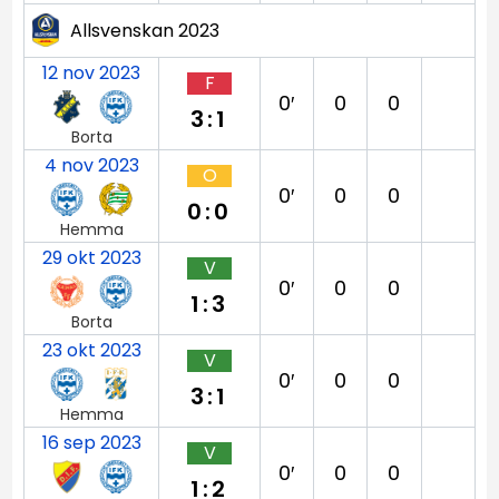
Allsvenskan 2023
12 nov 2023
F
0′
0
0
3:1
Borta
4 nov 2023
O
0′
0
0
0:0
Hemma
29 okt 2023
V
0′
0
0
1:3
Borta
23 okt 2023
V
0′
0
0
3:1
Hemma
16 sep 2023
V
0′
0
0
1:2