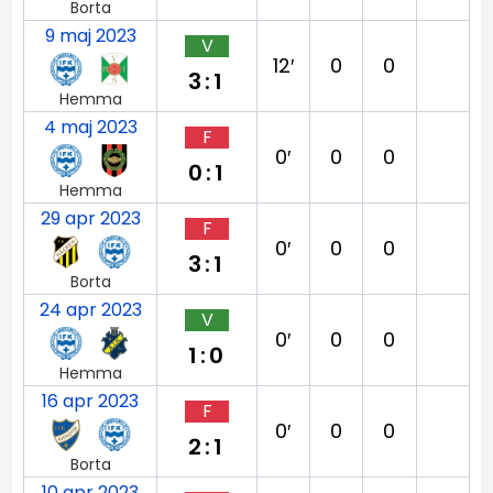
Borta
9 maj 2023
V
12′
0
0
3:1
Hemma
4 maj 2023
F
0′
0
0
0:1
Hemma
29 apr 2023
F
0′
0
0
3:1
Borta
24 apr 2023
V
0′
0
0
1:0
Hemma
16 apr 2023
F
0′
0
0
2:1
Borta
10 apr 2023