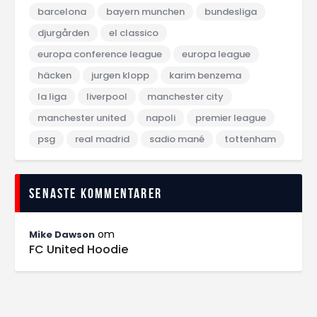
barcelona
bayern munchen
bundesliga
djurgården
el classico
europa conference league
europa league
häcken
jurgen klopp
karim benzema
la liga
liverpool
manchester city
manchester united
napoli
premier league
psg
real madrid
sadio mané
tottenham
Senaste kommentarer
om
Mike Dawson
FC United Hoodie