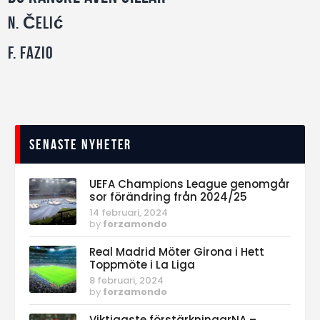
N. Čelić
F. Fazio
Senaste nyheter
UEFA Champions League genomgår
sor förändring från 2024/25
14 februari, 2024
by
forzamondo
Real Madrid Möter Girona i Hett
Toppmöte i La Liga
8 februari, 2024
by
forzamondo
Viktigaste förstärkningarNA –