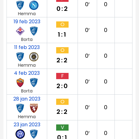
0′
0
0:2
Hemma
19 feb 2023
O
0′
0
1:1
Borta
11 feb 2023
O
0′
0
2:2
Hemma
4 feb 2023
F
0′
0
2:0
Borta
28 jan 2023
O
0′
0
2:2
Hemma
23 jan 2023
V
0′
0
0:1