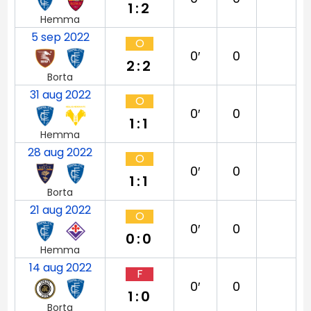
1:2
Hemma
5 sep 2022
O
0′
0
2:2
Borta
31 aug 2022
O
0′
0
1:1
Hemma
28 aug 2022
O
0′
0
1:1
Borta
21 aug 2022
O
0′
0
0:0
Hemma
14 aug 2022
F
0′
0
1:0
Borta