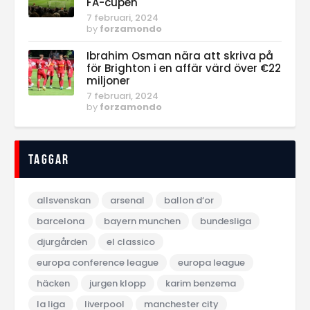
FA-cupen
7 februari, 2024
by
forzamondo
Ibrahim Osman nära att skriva på
för Brighton i en affär värd över €22
miljoner
7 februari, 2024
by
forzamondo
Taggar
allsvenskan
arsenal
ballon d‘or
barcelona
bayern munchen
bundesliga
djurgården
el classico
europa conference league
europa league
häcken
jurgen klopp
karim benzema
la liga
liverpool
manchester city