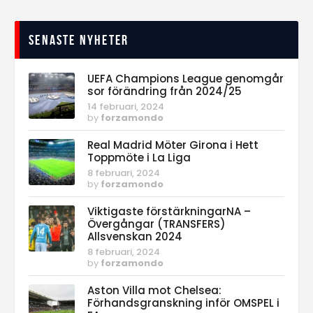
Senaste nyheter
UEFA Champions League genomgår
sor förändring från 2024/25
14 februari, 2024
by
forzamondo
Real Madrid Möter Girona i Hett
Toppmöte i La Liga
8 februari, 2024
by
forzamondo
Viktigaste förstärkningarNA –
Övergångar (TRANSFERS)
Allsvenskan 2024
8 februari, 2024
by
forzamondo
Aston Villa mot Chelsea:
Förhandsgranskning inför OMSPEL i