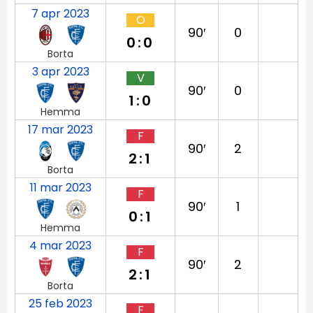
7 apr 2023
O
90′
0
0:0
Borta
3 apr 2023
V
90′
0
1:0
Hemma
17 mar 2023
F
90′
2
2:1
Borta
11 mar 2023
F
90′
1
0:1
Hemma
4 mar 2023
F
90′
2
2:1
Borta
25 feb 2023
F