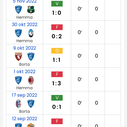
5 nov 2022
V
0′
0
1:0
Hemma
30 okt 2022
F
0′
0
0:2
Hemma
9 okt 2022
O
0′
0
1:1
Borta
1 okt 2022
F
0′
0
1:3
Hemma
17 sep 2022
V
0′
0
0:1
Borta
12 sep 2022
F
0′
0