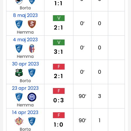
1:1
Borta
8 maj 2023
V
0′
0
2:1
Hemma
4 maj 2023
V
0′
0
3:1
Hemma
30 apr 2023
F
0′
0
2:1
Borta
23 apr 2023
F
90′
3
0:3
Hemma
14 apr 2023
F
90′
1
1:0
Borta