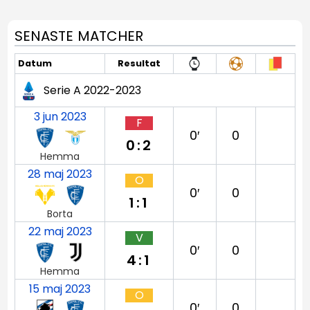
SENASTE MATCHER
Datum
Resultat
Serie A 2022-2023
3 jun 2023
F
0′
0
0:2
Hemma
28 maj 2023
O
0′
0
1:1
Borta
22 maj 2023
V
0′
0
4:1
Hemma
15 maj 2023
O
0′
0