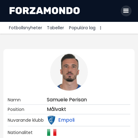
Fotbollsnyheter
Tabeller
Populära lag
Allsvenskan
Premier League
La Liga
Bundesliga
Serie A
Samuele Perisan
Namn
Ligue 1
Målvakt
Position
Empoli
Nuvarande klubb
Nationalitet