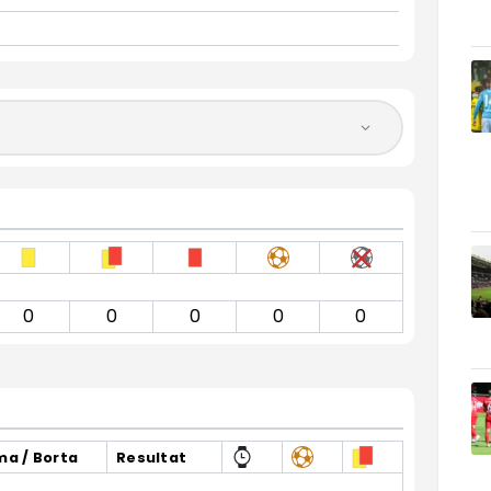
0
0
0
0
0
a / Borta
Resultat