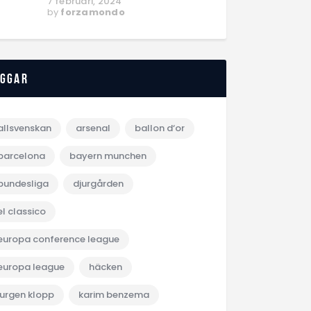
7 februari, 2024
by
forzamondo
aggar
allsvenskan
arsenal
ballon d‘or
barcelona
bayern munchen
bundesliga
djurgården
el classico
europa conference league
europa league
häcken
jurgen klopp
karim benzema