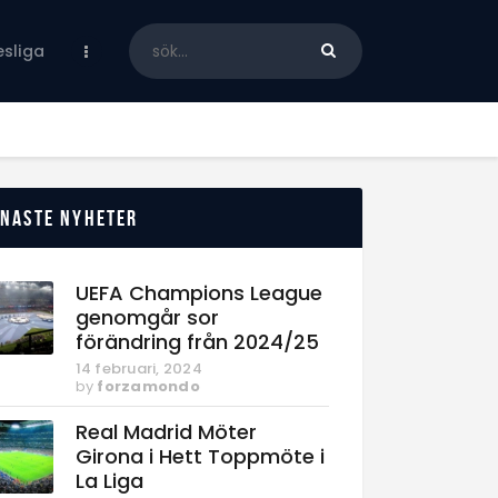
sliga
enaste nyheter
UEFA Champions League
genomgår sor
förändring från 2024/25
14 februari, 2024
by
forzamondo
Real Madrid Möter
Girona i Hett Toppmöte i
La Liga