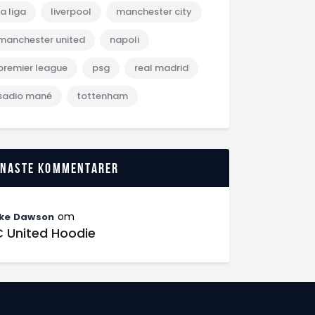
la liga
liverpool
manchester city
manchester united
napoli
premier league
psg
real madrid
sadio mané
tottenham
enaste kommentarer
om
ke Dawson
C United Hoodie