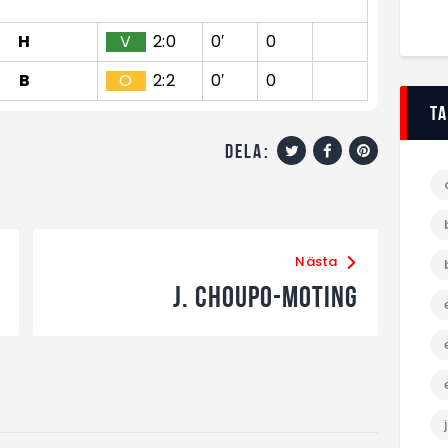
H
V
2:0
0′
0
B
O
2:2
0′
0
T
dela:
Nästa
J. Choupo-Moting