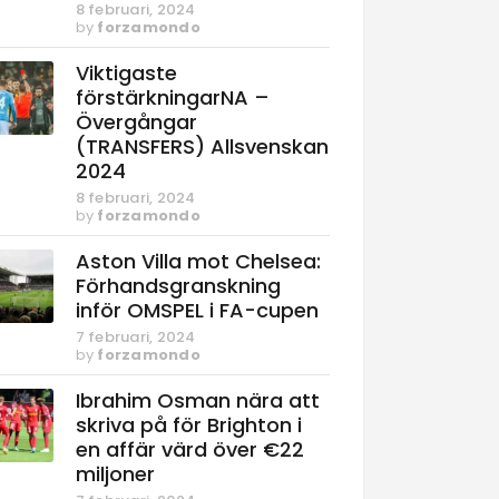
8 februari, 2024
by
forzamondo
Viktigaste
förstärkningarNA –
Övergångar
(TRANSFERS) Allsvenskan
2024
8 februari, 2024
by
forzamondo
Aston Villa mot Chelsea:
Förhandsgranskning
inför OMSPEL i FA-cupen
7 februari, 2024
by
forzamondo
Ibrahim Osman nära att
skriva på för Brighton i
en affär värd över €22
miljoner