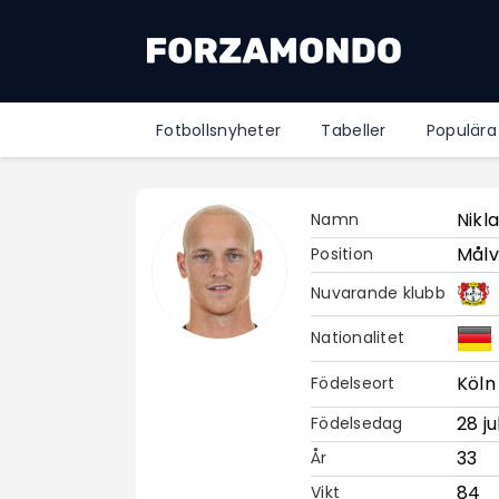
Fotbollsnyheter
Tabeller
Populära
Nikl
Namn
Målv
Position
Nuvarande klubb
Nationalitet
Köln
Födelseort
28 ju
Födelsedag
33
År
84
Vikt