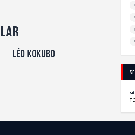
llar
Léo Kokubo
S
Mi
F