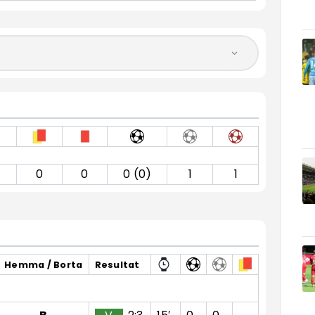
0
0
0 (0)
1
1
Hemma / Borta
Resultat