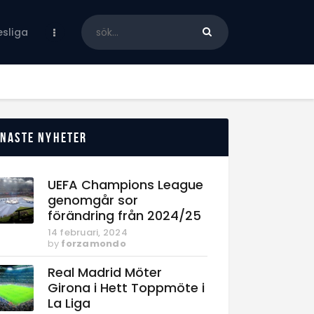
sliga
enaste nyheter
UEFA Champions League
genomgår sor
förändring från 2024/25
14 februari, 2024
by
forzamondo
Real Madrid Möter
Girona i Hett Toppmöte i
La Liga