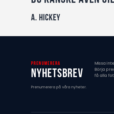
A. Hickey
Missa int
Prenumerera
Nyhetsbrev
Börja pr
få alla fo
Prenumerera på våra nyheter.