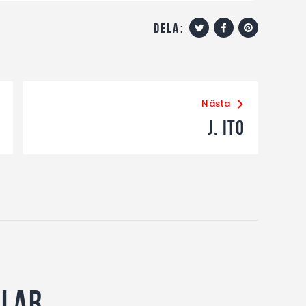
dela:
Nästa
J. Ito
llar