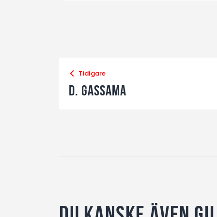
Tidigare
D. Gassama
Du kanske även gi