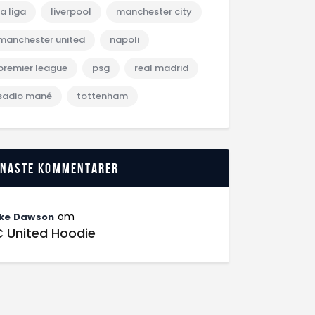
la liga
liverpool
manchester city
manchester united
napoli
premier league
psg
real madrid
sadio mané
tottenham
enaste kommentarer
om
ke Dawson
C United Hoodie