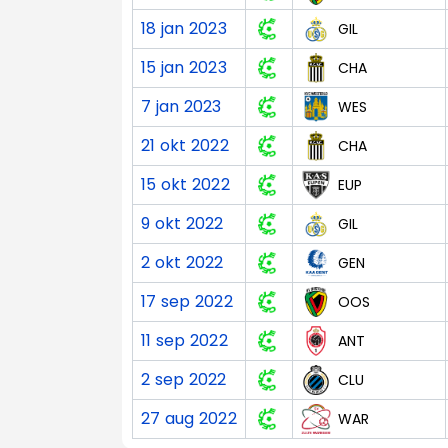
18 jan 2023
GIL
15 jan 2023
CHA
7 jan 2023
WES
21 okt 2022
CHA
15 okt 2022
EUP
9 okt 2022
GIL
2 okt 2022
GEN
17 sep 2022
OOS
11 sep 2022
ANT
2 sep 2022
CLU
27 aug 2022
WAR