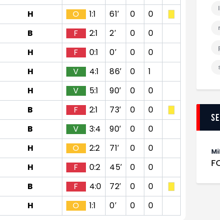
H
O
1:1
61′
0
0
B
F
2:1
2′
0
0
H
F
0:1
0′
0
0
H
V
4:1
86′
0
1
H
V
5:1
90′
0
0
B
F
2:1
73′
0
0
S
B
V
3:4
90′
0
0
H
O
2:2
71′
0
0
Mi
F
H
F
0:2
45′
0
0
B
F
4:0
72′
0
0
H
O
1:1
0′
0
0