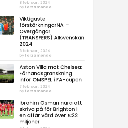
8 februari, 2024
by
forzamondo
Viktigaste
förstärkningarNA –
Övergångar
(TRANSFERS) Allsvenskan
2024
8 februari, 2024
by
forzamondo
Aston Villa mot Chelsea:
Förhandsgranskning
inför OMSPEL i FA-cupen
7 februari, 2024
by
forzamondo
Ibrahim Osman nära att
skriva på för Brighton i
en affär värd över €22
miljoner