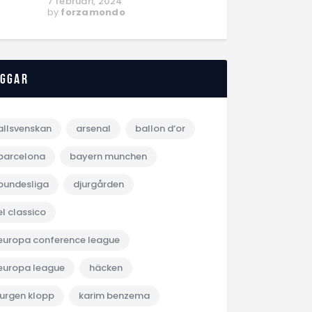
7 februari, 2024
by
forzamondo
aggar
allsvenskan
arsenal
ballon d‘or
barcelona
bayern munchen
bundesliga
djurgården
el classico
europa conference league
europa league
häcken
jurgen klopp
karim benzema