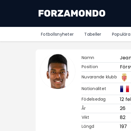
Fotbollsnyheter
Tabeller
Populära
Jean
Namn
Förs
Position
Nuvarande klubb
Nationalitet
12 f
Födelsedag
26
År
82
Vikt
197
Längd