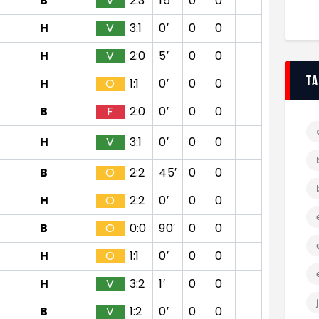
B
V
2:3
15′
0
0
H
V
3:1
0′
0
0
H
V
2:0
5′
0
0
T
H
O
1:1
0′
0
0
B
F
2:0
0′
0
0
H
V
3:1
0′
0
0
B
O
2:2
45′
0
0
H
O
2:2
0′
0
0
B
O
0:0
90′
0
0
H
O
1:1
0′
0
0
H
V
3:2
1′
0
0
B
V
1:2
0′
0
0