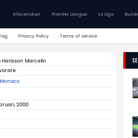
Allsvenskan
Allsvenskan
Premier League
La Liga
Bunde
Premier League
La Liga
Bundesliga
 lag
Privacy Policy
Terms of service
Serie A
Ligue 1
S
 Harisson Marcelin
varare
Monaco
ebruari, 2000