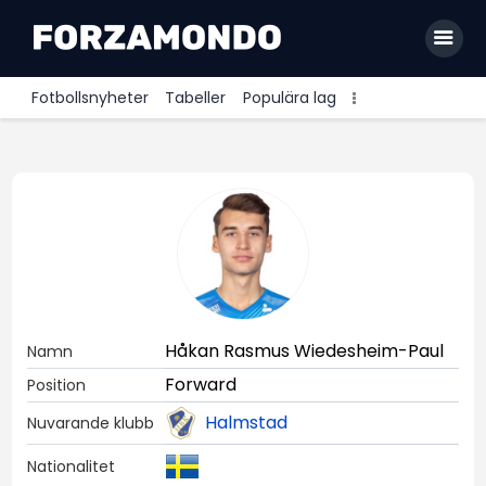
Fotbollsnyheter
Tabeller
Populära lag
Allsvenskan
Premier League
La Liga
Bundesliga
Serie A
Håkan Rasmus Wiedesheim-Paul
Namn
Ligue 1
Forward
Position
Halmstad
Nuvarande klubb
Nationalitet