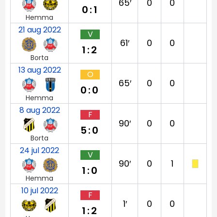
65′
0
0
0:1
Hemma
21 aug 2022
V
61′
0
0
1:2
Borta
13 aug 2022
O
65′
0
0
0:0
Hemma
8 aug 2022
F
90′
0
0
5:0
Borta
24 jul 2022
V
90′
0
1
1:0
Hemma
10 jul 2022
F
1′
0
0
1:2