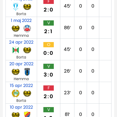
F
45′
0
0
2:0
Borta
1 maj 2022
V
86′
0
0
2:1
Hemma
24 apr 2022
O
45′
0
0
0:0
Borta
20 apr 2022
V
26′
0
0
3:0
Hemma
15 apr 2022
F
23′
0
0
2:0
Borta
10 apr 2022
V
81′
0
0