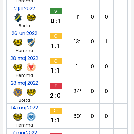
Hemma
2 jul 2022
V
11′
0
0
0:1
Borta
26 jun 2022
O
13′
0
1
1:1
Hemma
28 maj 2022
O
1′
0
0
1:1
Hemma
23 maj 2022
F
24′
0
0
2:0
Borta
14 maj 2022
O
69′
0
0
1:1
Hemma
7 maj 2022