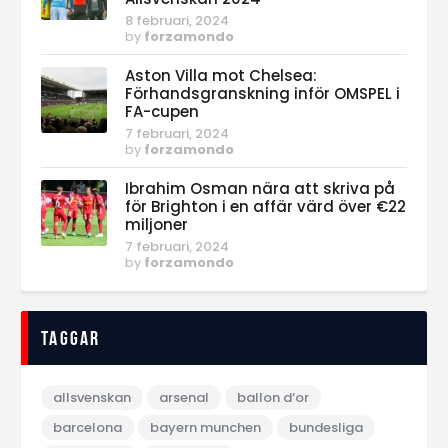
8 februari, 2024
by
forzamondo
Aston Villa mot Chelsea:
Förhandsgranskning inför OMSPEL i
FA-cupen
7 februari, 2024
by
forzamondo
Ibrahim Osman nära att skriva på
för Brighton i en affär värd över €22
miljoner
7 februari, 2024
by
forzamondo
Taggar
allsvenskan
arsenal
ballon d‘or
barcelona
bayern munchen
bundesliga