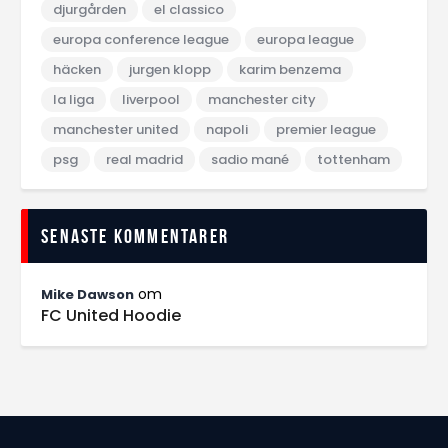
djurgården
el classico
europa conference league
europa league
häcken
jurgen klopp
karim benzema
la liga
liverpool
manchester city
manchester united
napoli
premier league
psg
real madrid
sadio mané
tottenham
Senaste kommentarer
om
Mike Dawson
FC United Hoodie