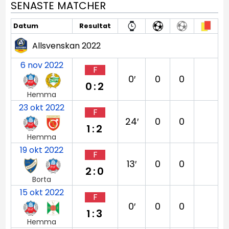
SENASTE MATCHER
Datum
Resultat
Allsvenskan 2022
6 nov 2022
F
0′
0
0
0:2
Hemma
23 okt 2022
F
24′
0
0
1:2
Hemma
19 okt 2022
F
13′
0
0
2:0
Borta
15 okt 2022
F
0′
0
0
1:3
Hemma