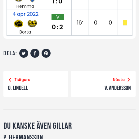
1:0
Hemma
4 apr 2022
V
16′
0
0
0:2
Borta
dela:
Tidigare
Nästa
O. Lindell
V. Andersson
Du kanske även gillar
P. Hermansson