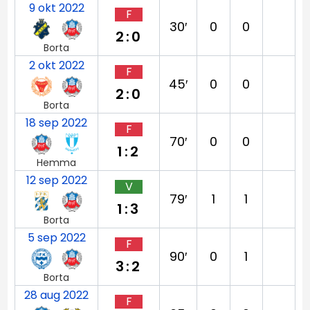
9 okt 2022
F
30′
0
0
2:0
Borta
2 okt 2022
F
45′
0
0
2:0
Borta
18 sep 2022
F
70′
0
0
1:2
Hemma
12 sep 2022
V
79′
1
1
1:3
Borta
5 sep 2022
F
90′
0
1
3:2
Borta
28 aug 2022
F