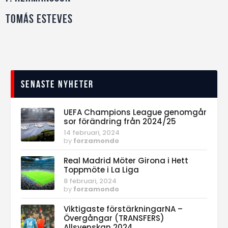
Tomás Esteves
Senaste nyheter
UEFA Champions League genomgår
sor förändring från 2024/25
14 februari, 2024
by
forzamondo
Real Madrid Möter Girona i Hett
Toppmöte i La Liga
8 februari, 2024
by
forzamondo
Viktigaste förstärkningarNA –
Övergångar (TRANSFERS)
Allsvenskan 2024