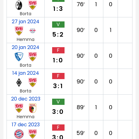
76′
1
0
1:3
Borta
27 jan 2024
V
90′
0
1
5:2
Hemma
20 jan 2024
F
90′
0
0
1:0
Borta
14 jan 2024
F
90′
0
0
3:1
Borta
20 dec 2023
V
89′
1
0
3:0
Hemma
17 dec 2023
F
59′
0
0
3:0