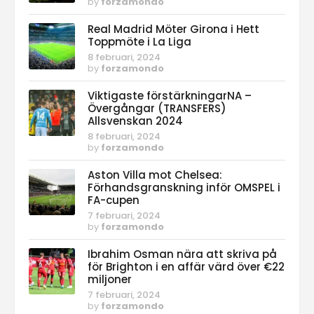
by
forzamondo
Real Madrid Möter Girona i Hett
Toppmöte i La Liga
8 februari, 2024
by
forzamondo
Viktigaste förstärkningarNA –
Övergångar (TRANSFERS)
Allsvenskan 2024
8 februari, 2024
by
forzamondo
Aston Villa mot Chelsea:
Förhandsgranskning inför OMSPEL i
FA-cupen
7 februari, 2024
by
forzamondo
Ibrahim Osman nära att skriva på
för Brighton i en affär värd över €22
miljoner
7 februari, 2024
by
forzamondo