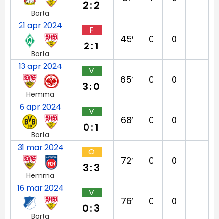
2:2
Borta
21 apr 2024
F
45′
0
0
2:1
Borta
13 apr 2024
V
65′
0
0
3:0
Hemma
6 apr 2024
V
68′
0
0
0:1
Borta
31 mar 2024
O
72′
0
0
3:3
Hemma
16 mar 2024
V
76′
0
0
0:3
Borta