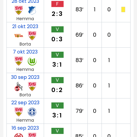
28 okt 2023
F
83′
1
0
2:3
Hemma
21 okt 2023
V
69′
0
0
0:3
Borta
7 okt 2023
V
83′
0
1
3:1
Hemma
30 sep 2023
V
86′
0
1
0:2
Borta
22 sep 2023
V
79′
0
1
3:1
Hemma
16 sep 2023
V
85′
0
0