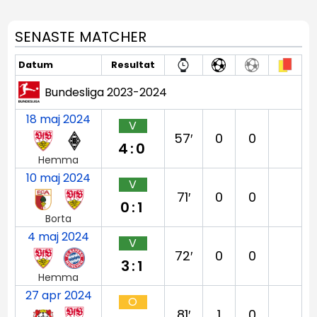
SENASTE MATCHER
Datum
Resultat
Bundesliga 2023-2024
18 maj 2024
V
57′
0
0
4:0
Hemma
10 maj 2024
V
71′
0
0
0:1
Borta
4 maj 2024
V
72′
0
0
3:1
Hemma
27 apr 2024
O
81′
1
0