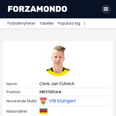
Fotbollsnyheter
Tabeller
Populära lag
Allsvenskan
Premier League
La Liga
Bundesliga
Serie A
Chris Jan Führich
Namn
Ligue 1
Mittfältare
Position
VfB Stuttgart
Nuvarande klubb
Nationalitet