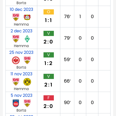
Borta
10 dec 2023
O
76′
1
0
1:1
Hemma
2 dec 2023
V
79′
0
0
2:0
Hemma
25 nov 2023
V
59′
0
0
1:2
Borta
11 nov 2023
V
66′
0
0
2:1
Hemma
5 nov 2023
F
90′
0
0
2:0
Borta