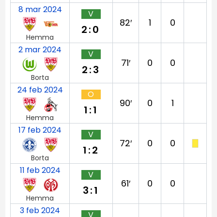
8 mar 2024
V
82′
1
0
2:0
Hemma
2 mar 2024
V
71′
0
0
2:3
Borta
24 feb 2024
O
90′
0
1
1:1
Hemma
17 feb 2024
V
72′
0
0
1:2
Borta
11 feb 2024
V
61′
0
0
3:1
Hemma
3 feb 2024
V