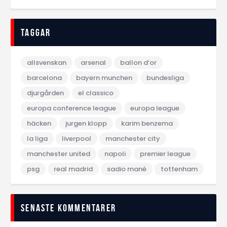
Taggar
allsvenskan
arsenal
ballon d‘or
barcelona
bayern munchen
bundesliga
djurgården
el classico
europa conference league
europa league
häcken
jurgen klopp
karim benzema
la liga
liverpool
manchester city
manchester united
napoli
premier league
psg
real madrid
sadio mané
tottenham
Senaste kommentarer