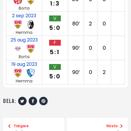
1:3
Borta
2 sep 2023
V
80′
2
0
5:0
Hemma
25 aug 2023
F
90′
0
0
5:1
Borta
19 aug 2023
V
90′
0
2
5:0
Hemma
dela:
Tidigare
Nästa